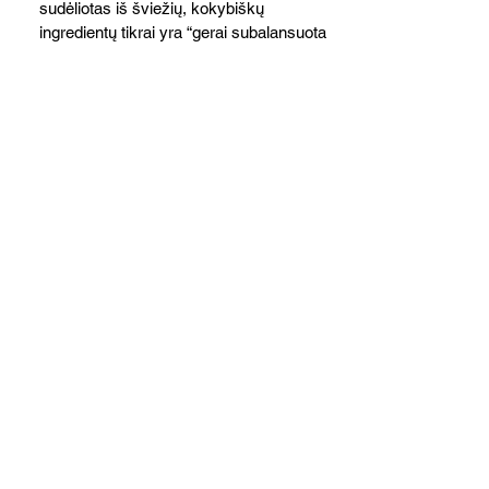
sudėliotas iš šviežių, kokybiškų
ingredientų tikrai yra “gerai subalansuotas
maistas”. Sotus, gardintas marinuotomis
paprikomis, trupinta feta ir švelniu avokadų
kremu labai tik pietums ar nevėlyvai
vakarienei, o ypač – visiems vasaros
susibėgimams ant pievelės prie namų.
Nepamirškite ir gėrimų. Prie šio mėsainio
skaniai dera gaivus aviečių ir apelsinų
kokteilis.
Cukinijų ir vyšninių pomidorų