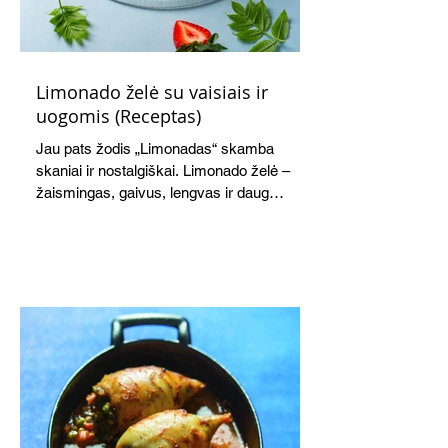
Limonado želė su vaisiais ir
uogomis (Receptas)
Jau pats žodis „Limonadas“ skamba
skaniai ir nostalgiškai. Limonado želė –
žaismingas, gaivus, lengvas ir daug
žadantis desertas, kuris tęsi visus savo
pažadus. Gaivus greipfrutų limonadas
subtiliai papildo saldžius vaisius, o ledų
kaušelis suteikia desertui ypatingo
švelnumo.