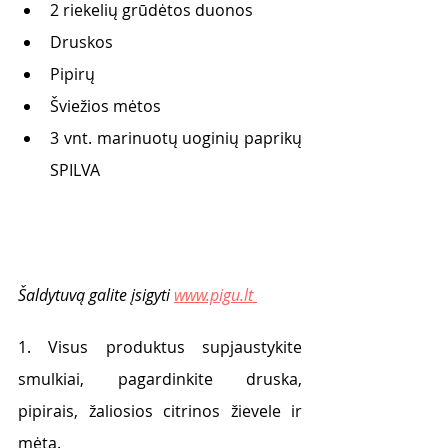
2 riekelių grūdėtos duonos
Druskos
Pipirų
Šviežios mėtos
3 vnt. marinuotų uoginių paprikų 
SPILVA
Šaldytuvą galite įsigyti 
www.pigu.lt 
1. Visus produktus supjaustykite 
smulkiai, pagardinkite druska, 
pipirais, žaliosios citrinos žievele ir 
mėta. 