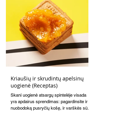
Kriaušių ir skrudintų apelsinų
uogienė (Receptas)
Skani uogienė atsargų spintelėje visada
yra apdairus sprendimas: pagardinsite ir
nuobodoką pusryčių košę, ir varškės sūrį,
o patiekę su mėgstamais sausainiais
pavaišinsite netikėtus svečius. Praktiškas
patarimas: laikykite uogienę nedideliuose