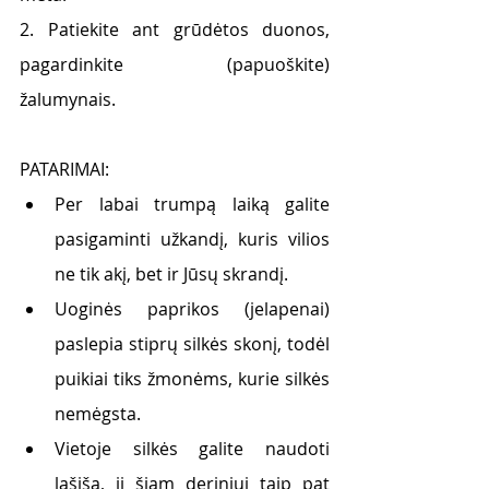
2. Patiekite ant grūdėtos duonos, 
pagardinkite (papuoškite) 
žalumynais.
PATARIMAI:
Per labai trumpą laiką galite 
pasigaminti užkandį, kuris vilios 
ne tik akį, bet ir Jūsų skrandį.
Uoginės paprikos (jelapenai) 
paslepia stiprų silkės skonį, todėl 
puikiai tiks žmonėms, kurie silkės 
nemėgsta.
Vietoje silkės galite naudoti 
lašišą, ji šiam deriniui taip pat 