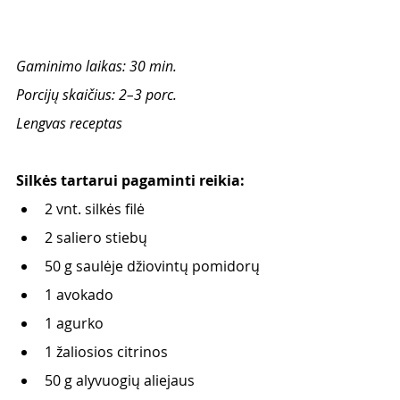
Gaminimo laikas: 30 min.
Porcijų skaičius: 2–3 porc.
Lengvas receptas
Silkės tartarui pagaminti reikia: 
2 vnt. silkės filė 
2 saliero stiebų
50 g saulėje džiovintų pomidorų
1 avokado
1 agurko
1 žaliosios citrinos
50 g alyvuogių aliejaus