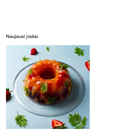
Neturite apetito? Nauja
vasaros receptų knyga
NERK Į SKONIŲ VASARĄ jį
Naujausi įrašai
sužadins!