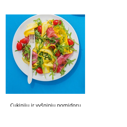
paprikomis, trupinta feta ir švelniu avokadų
kremu labai tik pietums ar nevėlyvai
vakarienei, o ypač – visiems vasaros
susibėgimams ant pievelės prie namų.
Nepamirškite ir gėrimų. Prie šio mėsainio
skaniai dera gaivus aviečių ir apelsinų
kokteilis.
Cukinijų ir vyšninių pomidorų
salotos (Receptas)
Labai vasariškos, gaivios, subalansuotos.