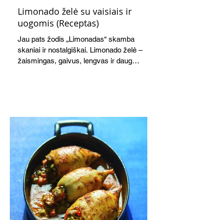
Limonado želė su vaisiais ir
uogomis (Receptas)
Jau pats žodis „Limonadas“ skamba
skaniai ir nostalgiškai. Limonado želė –
žaismingas, gaivus, lengvas ir daug
žadantis desertas, kuris tęsi visus savo
pažadus. Gaivus greipfrutų limonadas
subtiliai papildo saldžius vaisius, o ledų
kaušelis suteikia desertui ypatingo
švelnumo.