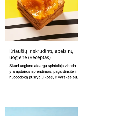
Kriaušių ir skrudintų apelsinų
uogienė (Receptas)
Skani uogienė atsargų spintelėje visada
yra apdairus sprendimas: pagardinsite ir
nuobodoką pusryčių košę, ir varškės sūrį,
o patiekę su mėgstamais sausainiais
pavaišinsite netikėtus svečius. Praktiškas
patarimas: laikykite uogienę nedideliuose
indeliuose.