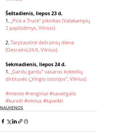
Šeštadienis, liepos 23 d.
1. 
„Pick a Truck“ piknikas (Valakampių 
2 paplūdimys, Vilnius)
2. 
Tarptautinė dešrainių diena 
(Desrainis24.lt, Vilnius)
Sekmadienis, liepos 24 d.
1. 
„Gardu gardu“ vasaros kokteilių 
dirbtuvės („Vingio istorijos“, Vilnius)
#mieste
#renginiai
#savaitgalis
#kureiti
#vilnius
#kąveikti
NAUJIENOS