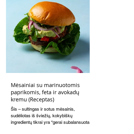
Mėsainiai su marinuotomis
paprikomis, feta ir avokadų
kremu (Receptas)
Šis – sultingas ir sotus mėsainis,
sudėliotas iš šviežių, kokybiškų
ingredientų tikrai yra “gerai subalansuotas
maistas”. Sotus, gardintas marinuotomis