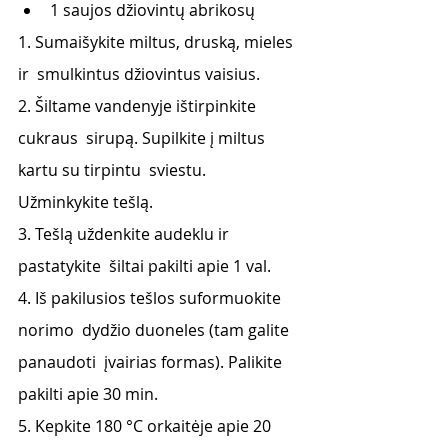
1 saujos džiovintų abrikosų 
1. Sumaišykite miltus, druską, mieles 
ir  smulkintus džiovintus vaisius. 
2. Šiltame vandenyje ištirpinkite 
cukraus  sirupą. Supilkite į miltus 
kartu su tirpintu  sviestu. 
Užminkykite tešlą. 
3. Tešlą uždenkite audeklu ir 
pastatykite  šiltai pakilti apie 1 val. 
4. Iš pakilusios tešlos suformuokite 
norimo  dydžio duoneles (tam galite 
panaudoti  įvairias formas). Palikite 
pakilti apie 30 min. 
5. Kepkite 180 °C orkaitėje apie 20 