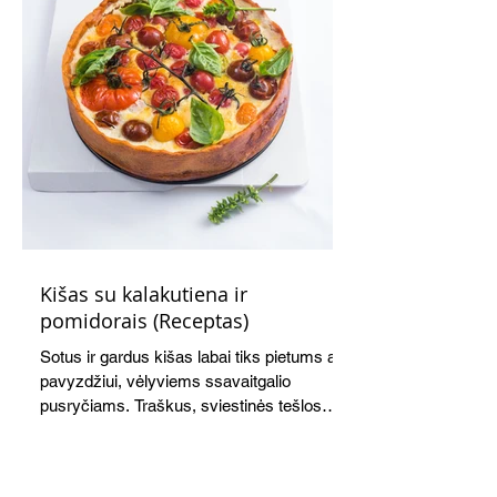
Kišas su kalakutiena ir
pomidorais (Receptas)
Sotus ir gardus kišas labai tiks pietums ar,
pavyzdžiui, vėlyviems ssavaitgalio
pusryčiams. Traškus, sviestinės tešlos
pagrindas, švelnus kiaušinių ir grietinės
įdaras, apskrudusi kalakutiena bei
pomidorai skaniai dera tarpusavyje. Nors