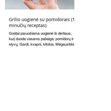
Grilio uogienė su pomidorais (15
minučių receptas)
Greitai paruošiama uogienė iš derliaus,
kurį duoda vasaros pabaiga: pomidorų ir
slyvų. Gardi, kvapni, kitokia. Mėgausitės
ne tik žiemą. Grilis suteikia savitą akcentą
skoniui ir kvapui, bet galima virti ir ant
viryklės.