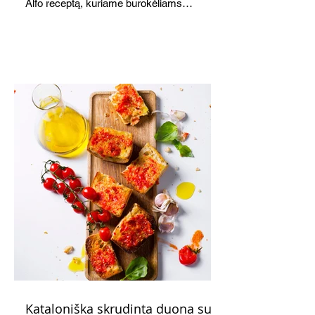
Alfo receptą, kuriame burokėliams
akomponuoja kriaušės. Jauku,
saldžiarūgštiška, sotu, bet lengva.
Kataloniška skrudinta duona su