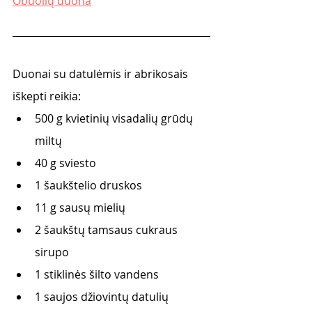
Obuolių duona
Duonai su datulėmis ir abrikosais 
iškepti reikia:
500 g kvietinių visadalių grūdų 
miltų 
40 g sviesto 
1 šaukštelio druskos 
11 g sausų mielių 
2 šaukštų tamsaus cukraus 
sirupo
1 stiklinės šilto vandens 
1 saujos džiovintų datulių 