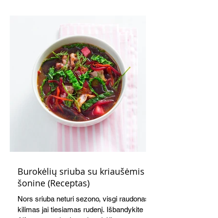
receptas ilgas, tačiau paruošti kišą nėra
sudėtinga. Skanus ir šiltas, ir šaltas.
Atvėsęs tampa tvirtesnis, todėl jį lengviau
gražiai supjaustyti. Net ir šaltas kišas tiks
ir pusryčiams, ir pietų dėžutei, ir iškylai.
Burokėlių sriuba su kriaušėmis ir
šonine (Receptas)
Nors sriuba neturi sezono, visgi raudonas
kilimas jai tiesiamas rudenį. Išbandykite