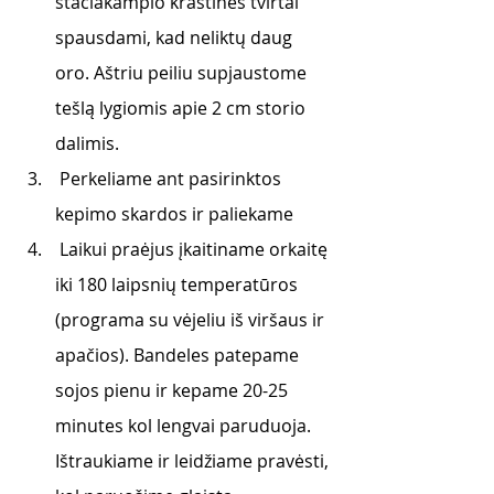
stačiakampio kraštinės tvirtai 
spausdami, kad neliktų daug 
oro. Aštriu peiliu supjaustome 
tešlą lygiomis apie 2 cm storio 
dalimis.
 Perkeliame ant pasirinktos 
kepimo skardos ir paliekame
 Laikui praėjus įkaitiname orkaitę 
iki 180 laipsnių temperatūros 
(programa su vėjeliu iš viršaus ir 
apačios). Bandeles patepame 
sojos pienu ir kepame 20-25 
minutes kol lengvai paruduoja. 
Ištraukiame ir leidžiame pravėsti, 