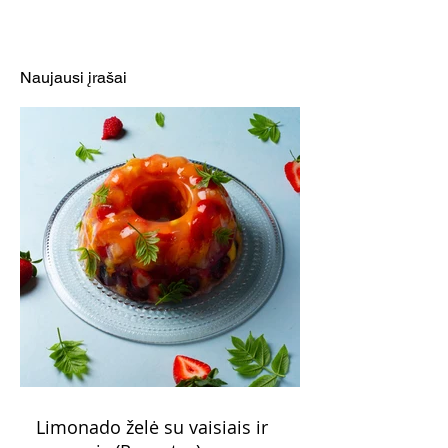
Daržovėmis ir mocarela
Kriaušių ir skru
įdaryti kalmarai
apelsinų uogie
(Receptas)
(Receptas)
Naujausi įrašai
Limonado želė su vaisiais ir