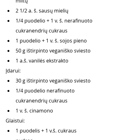
miltų
2 1/2 a. š. sausų mielių
1/4 puodelio + 1 v. š. nerafinuoto 
cukranendrių cukraus
1 puodelio + 1 v. š. sojos pieno
50 g ištirpinto veganiško sviesto
1 a.š. vanilės ekstrakto
Įdarui:
30 g ištirpinto veganiško sviesto
1/4 puodelio nerafinuoto 
cukranendrių cukraus
1 v. š. cinamono
Glaistui:
1 puodelis + 1 v.š. cukraus 