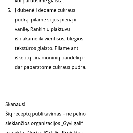
kol paruošime glaistą.
Į dubenėlį dedame cukraus 
pudrą, pilame sojos pieną ir 
vanilę. Rankiniu plaktuvu 
išplakame iki vientisos, blizgios 
tekstūros glaisto. Pilame ant 
iškeptų cinamoninių bandelių ir 
dar pabarstome cukraus pudra.
Skanaus!
Šių receptų publikavimas – ne pelno 
siekiančios organizacijos „Gyvi gali“ 
projekto „Nori gali“ dalis. Projektas 