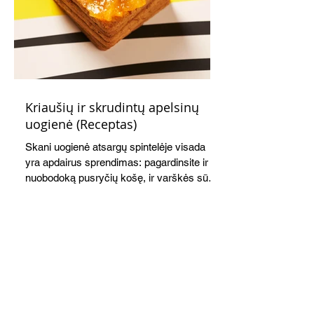
Kriaušių ir skrudintų apelsinų
uogienė (Receptas)
Skani uogienė atsargų spintelėje visada
yra apdairus sprendimas: pagardinsite ir
nuobodoką pusryčių košę, ir varškės sūrį,
o patiekę su mėgstamais sausainiais
pavaišinsite netikėtus svečius. Praktiškas
patarimas: laikykite uogienę nedideliuose
indeliuose.