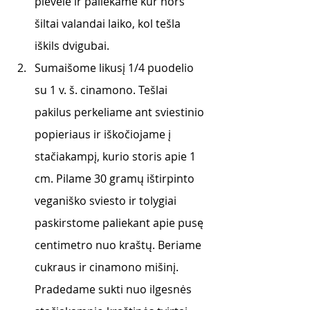
plėvele ir paliekame kur nors 
šiltai valandai laiko, kol tešla 
iškils dvigubai.
Sumaišome likusį 1/4 puodelio 
su 1 v. š. cinamono. Tešlai 
pakilus perkeliame ant sviestinio 
popieriaus ir iškočiojame į 
stačiakampį, kurio storis apie 1 
cm. Pilame 30 gramų ištirpinto 
veganiško sviesto ir tolygiai 
paskirstome paliekant apie pusę 
centimetro nuo kraštų. Beriame 
cukraus ir cinamono mišinį. 
Pradedame sukti nuo ilgesnės 