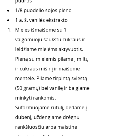
pudros
1/8 puodelio sojos pieno
1 a. š. vanilės ekstrakto
Mieles išmaišome su 1 
valgomuoju šaukštu cukraus ir 
leidžiame mielėms aktyvuotis. 
Pieną su mielėmis pilame į miltų 
ir cukraus mišinį ir maišome 
mentele. Pilame tirpintą sviestą 
(50 gramų) bei vanilę ir baigiame 
minkyti rankomis. 
Suformuojame rutulį, dedame į 
dubenį, uždengiame drėgnu 
rankšluosčiu arba maistine 