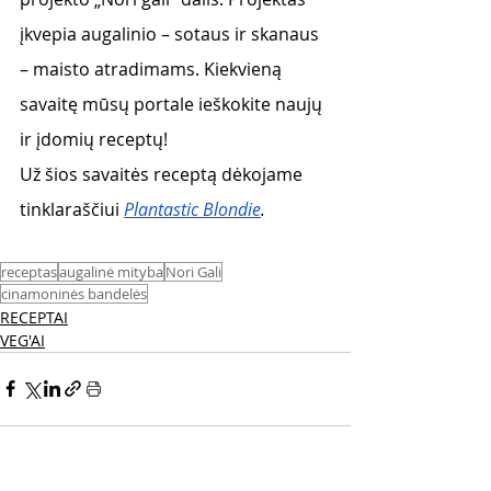
įkvepia augalinio – sotaus ir skanaus 
– maisto atradimams. Kiekvieną 
savaitę mūsų portale ieškokite naujų 
ir įdomių receptų!
Už šios savaitės receptą dėkojame 
tinklaraščiui
Plantastic Blondie
.
receptas
augalinė mityba
Nori Gali
cinamoninės bandelės
RECEPTAI
VEG'AI