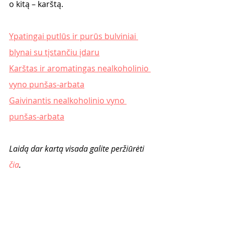
o kitą – karštą. 
Ypatingai putlūs ir purūs bulviniai 
blynai su tįstančiu įdaru
Karštas ir aromatingas nealkoholinio 
vyno punšas-arbata
Gaivinantis nealkoholinio vyno 
punšas-arbata
Laidą dar kartą visada galite peržiūrėti
čia
.