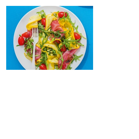
vakarienei, o ypač – visiems vasaros
susibėgimams ant pievelės prie namų.
Nepamirškite ir gėrimų. Prie šio mėsainio
skaniai dera gaivus aviečių ir apelsinų
kokteilis.
Cukinijų ir vyšninių pomidorų
salotos (Receptas)
Labai vasariškos, gaivios, subalansuotos.
Rinkitės jaunas, nedideles cukinijas. Jei
norėtųsi sotesnio patiekalo, įdėkite buratos