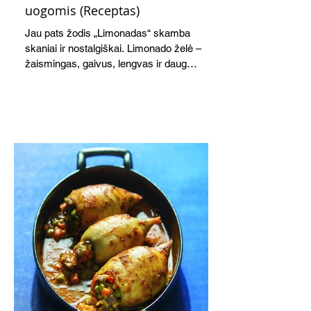
uogomis (Receptas)
Jau pats žodis „Limonadas“ skamba
skaniai ir nostalgiškai. Limonado želė –
žaismingas, gaivus, lengvas ir daug
žadantis desertas, kuris tęsi visus savo
pažadus. Gaivus greipfrutų limonadas
subtiliai papildo saldžius vaisius, o ledų
kaušelis suteikia desertui ypatingo
švelnumo.