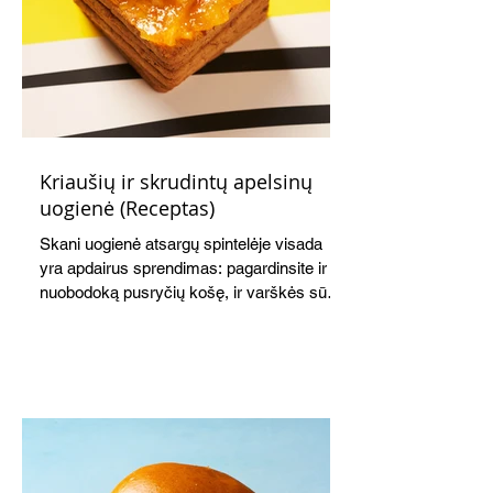
Kriaušių ir skrudintų apelsinų
uogienė (Receptas)
Skani uogienė atsargų spintelėje visada
yra apdairus sprendimas: pagardinsite ir
nuobodoką pusryčių košę, ir varškės sūrį,
o patiekę su mėgstamais sausainiais
pavaišinsite netikėtus svečius. Praktiškas
patarimas: laikykite uogienę nedideliuose
indeliuose.