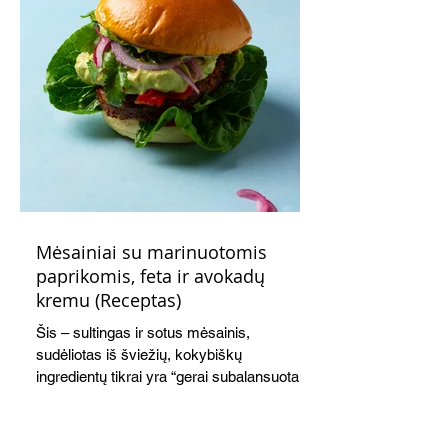
Mėsainiai su marinuotomis
paprikomis, feta ir avokadų
kremu (Receptas)
Šis – sultingas ir sotus mėsainis,
sudėliotas iš šviežių, kokybiškų
ingredientų tikrai yra “gerai subalansuotas
maistas”. Sotus, gardintas marinuotomis
paprikomis, trupinta feta ir švelniu avokadų
kremu labai tik pietums ar nevėlyvai