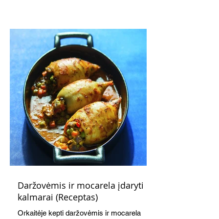
subtiliai papildo saldžius vaisius, o ledų
kaušelis suteikia desertui ypatingo
švelnumo.
Daržovėmis ir mocarela įdaryti
kalmarai (Receptas)
Orkaitėje kepti daržovėmis ir mocarela