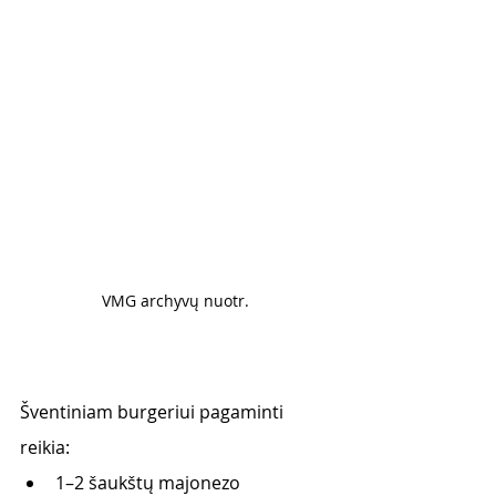
VMG archyvų nuotr. 
Šventiniam burgeriui pagaminti 
reikia:
1–2 šaukštų majonezo