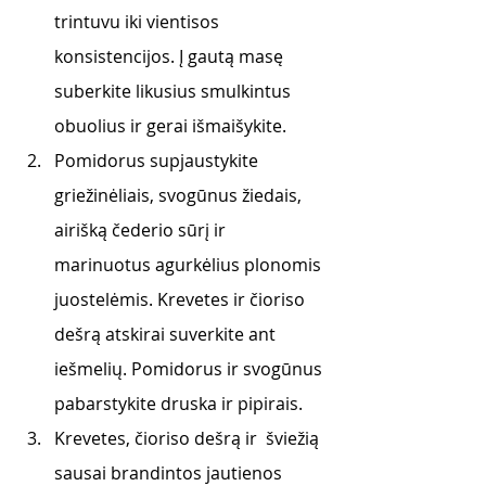
trintuvu iki vientisos 
konsistencijos. Į gautą masę 
suberkite likusius smulkintus 
obuolius ir gerai išmaišykite.
Pomidorus supjaustykite 
griežinėliais, svogūnus žiedais, 
airišką čederio sūrį ir 
marinuotus agurkėlius plonomis 
juostelėmis. Krevetes ir čioriso 
dešrą atskirai suverkite ant 
iešmelių. Pomidorus ir svogūnus 
pabarstykite druska ir pipirais.
Krevetes, čioriso dešrą ir  šviežią 
sausai brandintos jautienos 