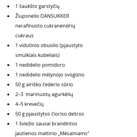
1 šaukšto garstyčių
Žiupsnelio DANSUKKER 
nerafinuoto cukranendrių 
cukraus
1 vidutinio obuolio (pjaustyto 
smulkiais kubeliais)
1 nedidelio pomidoro
1 nedidelio mėlynojo svogūno
50 g airiško čederio sūrio 
2–3  marinuotų agurkėlių
4–5 krevečių
50 g pjaustytos čioriso dešros
1 šviežio sausai brandintos 
jautienos maltinio „Mėsainiams“