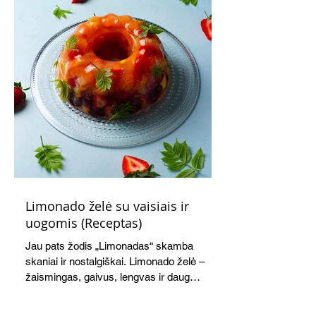
paukštiena
Limonado želė su vaisiais ir
uogomis (Receptas)
Jau pats žodis „Limonadas“ skamba
skaniai ir nostalgiškai. Limonado želė –
žaismingas, gaivus, lengvas ir daug
žadantis desertas, kuris tęsi visus savo
pažadus. Gaivus greipfrutų limonadas