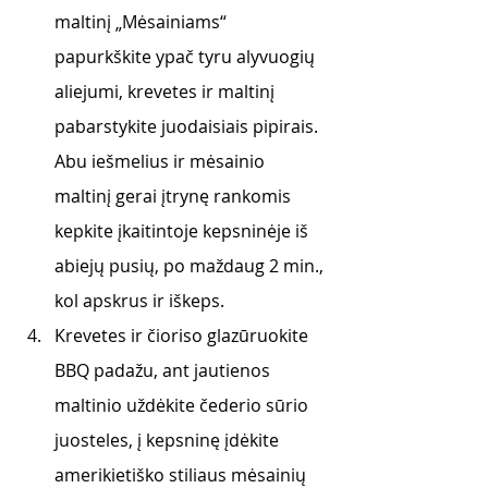
maltinį „Mėsainiams“ 
papurkškite ypač tyru alyvuogių 
aliejumi, krevetes ir maltinį 
pabarstykite juodaisiais pipirais. 
Abu iešmelius ir mėsainio 
maltinį gerai įtrynę rankomis 
kepkite įkaitintoje kepsninėje iš 
abiejų pusių, po maždaug 2 min., 
kol apskrus ir iškeps.
Krevetes ir čioriso glazūruokite 
BBQ padažu, ant jautienos 
maltinio uždėkite čederio sūrio 
juosteles, į kepsninę įdėkite 
amerikietiško stiliaus mėsainių 