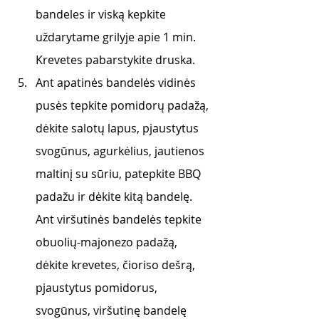
bandeles ir viską kepkite 
uždarytame grilyje apie 1 min. 
Krevetes pabarstykite druska. 
Ant apatinės bandelės vidinės 
pusės tepkite pomidorų padažą, 
dėkite salotų lapus, pjaustytus 
svogūnus, agurkėlius, jautienos 
maltinį su sūriu, patepkite BBQ 
padažu ir dėkite kitą bandelę. 
Ant viršutinės bandelės tepkite 
obuolių-majonezo padažą, 
dėkite krevetes, čioriso dešrą, 
pjaustytus pomidorus, 
svogūnus, viršutinę bandelę 