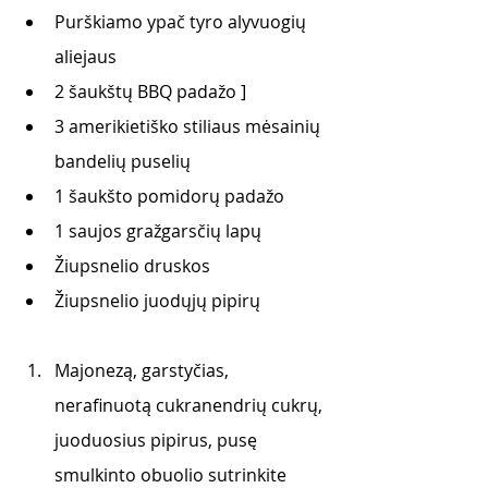
Purškiamo ypač tyro alyvuogių 
aliejaus
2 šaukštų BBQ padažo ]
3 amerikietiško stiliaus mėsainių 
bandelių puselių
1 šaukšto pomidorų padažo
1 saujos gražgarsčių lapų
Žiupsnelio druskos 
Žiupsnelio juodųjų pipirų
Majonezą, garstyčias, 
nerafinuotą cukranendrių cukrų, 
juoduosius pipirus, pusę 
smulkinto obuolio sutrinkite 