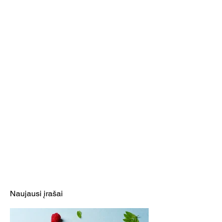
Naujausi įrašai
Šefas parodė, kaip originaliai
pagaminti naminį mėsainį su