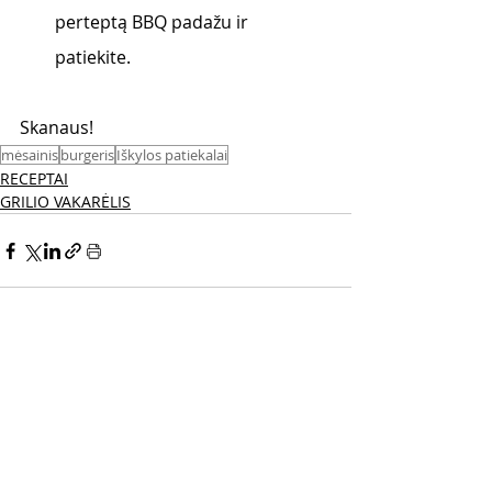
perteptą BBQ padažu ir 
patiekite. 
Skanaus! 
mėsainis
burgeris
Iškylos patiekalai
RECEPTAI
GRILIO VAKARĖLIS