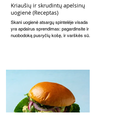
Kriaušių ir skrudintų apelsinų
uogienė (Receptas)
Skani uogienė atsargų spintelėje visada
yra apdairus sprendimas: pagardinsite ir
nuobodoką pusryčių košę, ir varškės sūrį,
o patiekę su mėgstamais sausainiais
pavaišinsite netikėtus svečius. Praktiškas
patarimas: laikykite uogienę nedideliuose
indeliuose.