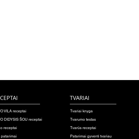
CEPTAI
TVARIAI
O VILA receptai
Tvariai knyga
O DIDYSIS ŠOU receptai
Tvarumo testas
io receptai
Tvarūs receptai
o patarimai
Patarimai gyventi tvariau