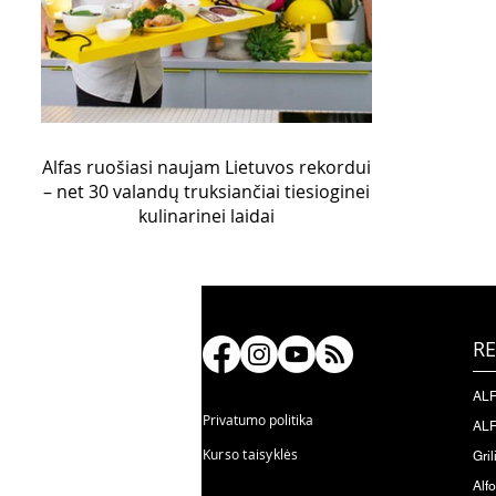
Alfas ruošiasi naujam Lietuvos rekordui
– net 30 valandų truksiančiai tiesioginei
kulinarinei laidai
RE
ALF
Privatumo politika
ALF
Kurso taisyklės
Gril
Alf