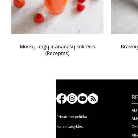
Morkų, uogų ir ananasų kokteilis
Braškių
(Receptas)
RE
ALF
Privatumo politika
ALF
Kurso taisyklės
Gril
Alf