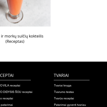
 ir morkų sulčių kokteilis
(Receptas)
CEPTAI
TVARIAI
O VILA receptai
Tvariai knyga
O DIDYSIS ŠOU receptai
Tvarumo testas
io receptai
Tvarūs receptai
o patarimai
Patarimai gyventi tvariau