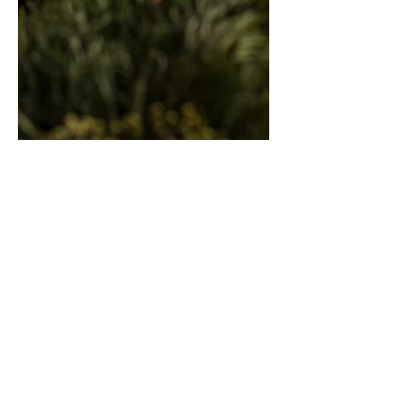
Keptų moliūgų sriuba su
degustacija