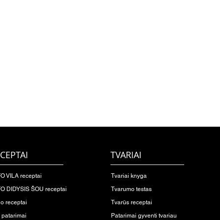
CEPTAI
TVARIAI
O VILA receptai
Tvariai knyga
O DIDYSIS ŠOU receptai
Tvarumo testas
io receptai
Tvarūs receptai
o patarimai
Patarimai gyventi tvariau