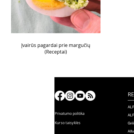
Įvairūs pagardai prie margučių
(Receptai)
RE
ALF
Privatumo politika
ALF
Kurso taisyklės
Gril
Alf