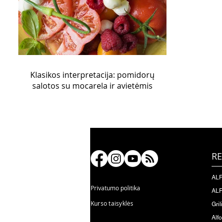
Klasikos interpretacija: pomidorų
salotos su mocarela ir avietėmis
RE
ALF
Privatumo politika
ALF
Kurso taisyklės
Gril
Alf