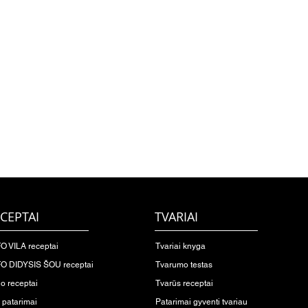
CEPTAI
TVARIAI
O VILA receptai
Tvariai knyga
O DIDYSIS ŠOU receptai
Tvarumo testas
io receptai
Tvarūs receptai
o patarimai
Patarimai gyventi tvariau