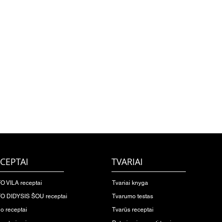
CEPTAI
TVARIAI
O VILA receptai
Tvariai knyga
O DIDYSIS ŠOU receptai
Tvarumo testas
io receptai
Tvarūs receptai