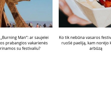
s „Burning Man“: ar saujelei
Ko tik nebūna vasaros festiv
os prabangios vakarienės
ruošė paeliją, kam norėjo 
rinamos su festivaliu?
arbūzą