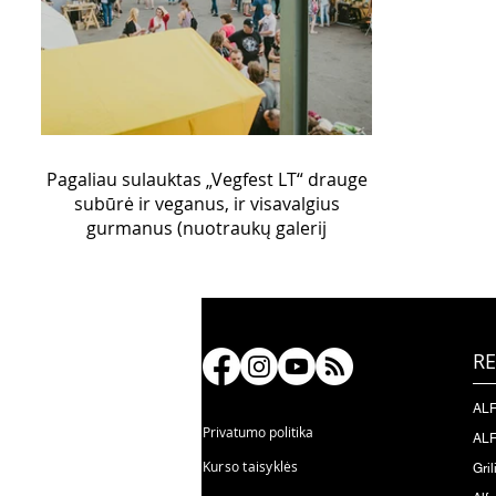
Pagaliau sulauktas „Vegfest LT“ drauge
subūrė ir veganus, ir visavalgius
gurmanus (nuotraukų galerij
RE
ALF
Privatumo politika
ALF
Kurso taisyklės
Gril