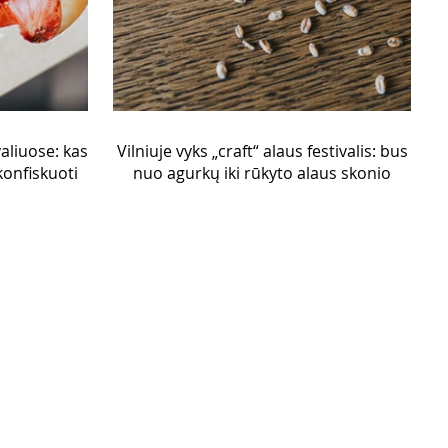
aliuose: kas
Vilniuje vyks „craft“ alaus festivalis: bus
konfiskuoti
nuo agurkų iki rūkyto alaus skonio