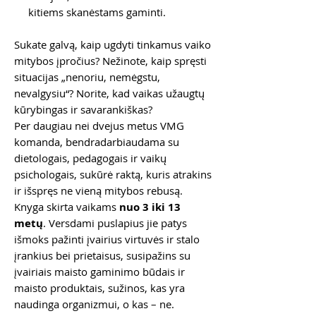
kitiems skanėstams gaminti.
Sukate galvą, kaip ugdyti tinkamus vaiko
mitybos įpročius? Nežinote, kaip spręsti
situacijas „nenoriu, nemėgstu,
nevalgysiu“? Norite, kad vaikas užaugtų
kūrybingas ir savarankiškas?
Per daugiau nei dvejus metus VMG
komanda, bendradarbiaudama su
dietologais, pedagogais ir vaikų
psichologais, sukūrė raktą, kuris atrakins
ir išspręs ne vieną mitybos rebusą.
Knyga skirta vaikams
nuo 3 iki 13
metų
. Versdami puslapius jie patys
išmoks pažinti įvairius virtuvės ir stalo
įrankius bei prietaisus, susipažins su
įvairiais maisto gaminimo būdais ir
maisto produktais, sužinos, kas yra
naudinga organizmui, o kas – ne.