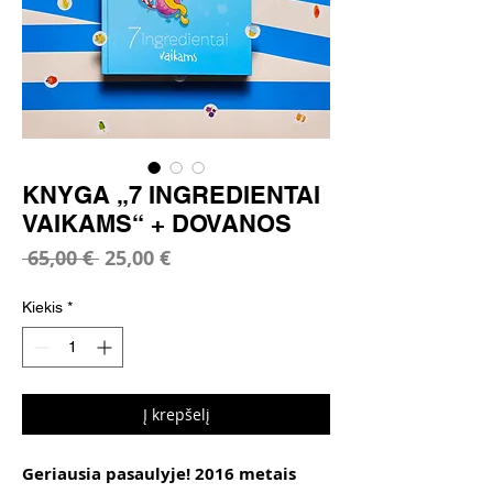
KNYGA „7 INGREDIENTAI
VAIKAMS“ + DOVANOS
Įprastinė
Pardavimo
 65,00 € 
25,00 €
kaina
kaina
Kiekis
*
Į krepšelį
Geriausia pasaulyje! 2016 metais