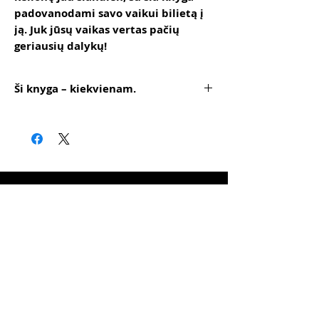
padovanodami savo vaikui bilietą į
ją. Juk jūsų vaikas vertas pačių
geriausių dalykų!
Ši knyga – kiekvienam.
Kūrybiškumas grąžina norą gyventi.
Gyventi labiau, gyviau, įdomiau, drąsiau,
autentiškiau.
RECEPTAI
ALFO VILA receptai