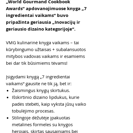
„World Gourmand Cookbook
Awards“ apdovanojimuose knyga „7
ingredientai vaikams“ buvo
pripažinta geriausia „Inovacijų ir
geriausio dizaino kategorijoje“.
VMG kulinarinė knyga vaikams – tai
kūrybingumo užtaisas + subalansuotos
mitybos vadovas vaikams ir esamiems
bei dar tik būsimiems tėvams!
Įsigydami knygą „7 ingredientai
vaikams“ gausite ne tik ją, bet ir:
Žaismingus knygų skirtukus.
Išskirtinio dizaino lipdukus, kurie
padės stebėti, kaip vyksta jūsų vaiko
tobulėjimo procesas.
Stilingoje dėžutėje įpakuotas
metalines formeles su knygos
herojais, skirtas sausainiams bei