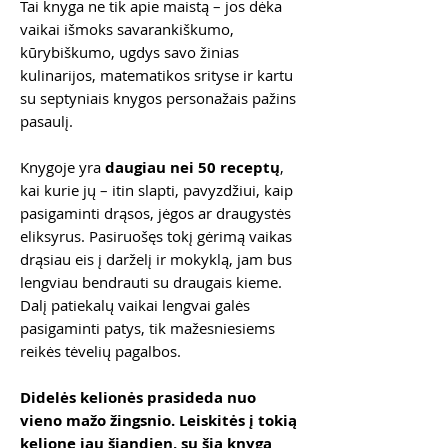
Tai knyga ne tik apie maistą – jos dėka
vaikai išmoks savarankiškumo,
kūrybiškumo, ugdys savo žinias
kulinarijos, matematikos srityse ir kartu
su septyniais knygos personažais pažins
pasaulį.
Knygoje yra
daugiau nei 50 receptų
,
kai kurie jų – itin slapti, pavyzdžiui, kaip
pasigaminti drąsos, jėgos ar draugystės
eliksyrus. Pasiruošęs tokį gėrimą vaikas
drąsiau eis į darželį ir mokyklą, jam bus
lengviau bendrauti su draugais kieme.
Dalį patiekalų vaikai lengvai galės
pasigaminti patys, tik mažesniesiems
reikės tėvelių pagalbos.
Didelės kelionės prasideda nuo
vieno mažo žingsnio. Leiskitės į tokią
kelionę jau šiandien, su šia knyga