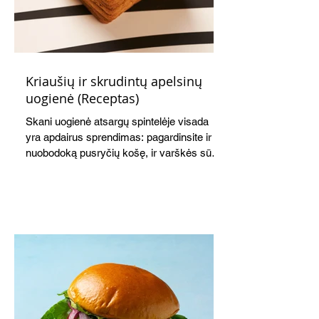
Kriaušių ir skrudintų apelsinų
uogienė (Receptas)
Skani uogienė atsargų spintelėje visada
yra apdairus sprendimas: pagardinsite ir
nuobodoką pusryčių košę, ir varškės sūrį,
o patiekę su mėgstamais sausainiais
pavaišinsite netikėtus svečius. Praktiškas
patarimas: laikykite uogienę nedideliuose
indeliuose.