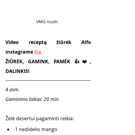
VMG nuotr. 
Video receptą žiūrėk Alfo 
instagrame 
čia
ŽIŪRĖK, GAMINK, PAMĖK 👍❤️, 
DALINKIS!
4 asm.
Gaminimo laikas: 20 min.
Želė desertui pagaminti reikia:
1 nedidelio mango