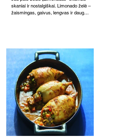
skaniai ir nostalgiškai. Limonado želė –
žaismingas, gaivus, lengvas ir daug
žadantis desertas, kuris tęsi visus savo
pažadus. Gaivus greipfrutų limonadas
subtiliai papildo saldžius vaisius, o ledų
kaušelis suteikia desertui ypatingo
švelnumo.