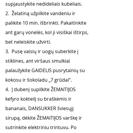
supjaustykite nedideliais kubeliais.
2.  Želatiną užpilkite vandeniu ir 
palikite 10 min. išbrinkti. Pakaitinkite 
ant garų vonelės, kol ji visiškai ištirps, 
bet neleiskite užvirti.
3.  Pusę vaisių ir uogų suberkite į 
stiklines, ant viršaus smulkiai 
palaužykite GAIDELIS pusrytainių su 
kokosu ir šokoladu „7 grūdai“.
4.  Į dubenį supilkite ŽEMAITIJOS 
kefyro kokteilį su braškėmis ir 
bananais, DANSUKKER šviesųjį 
sirupą, dėkite ŽEMAITIJOS varškę ir 
sutrinkite elektriniu trintuvu. Po 