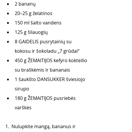
2 bananų
20–25 g želatinos
150 ml šalto vandens
125 g šilauogių
8 GAIDELIS pusrytainių su 
kokosu ir šokoladu „7 grūdai“
450 g ŽEMAITIJOS kefyro kokteilio 
su braškėmis ir bananais
1 šaukšto DANSUKKER šviesiojo 
sirupo  
180 g ŽEMAITIJOS pusriebės 
varškės
1.  Nulupkite mangą, bananus ir 