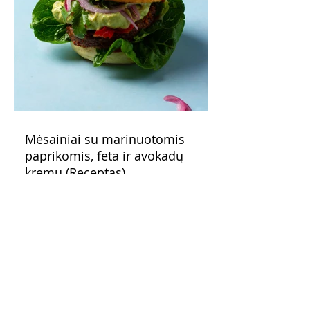
Mėsainiai su marinuotomis
paprikomis, feta ir avokadų
kremu (Receptas)
Šis – sultingas ir sotus mėsainis,
sudėliotas iš šviežių, kokybiškų
ingredientų tikrai yra “gerai subalansuotas
maistas”. Sotus, gardintas marinuotomis
paprikomis, trupinta feta ir švelniu avokadų
kremu labai tik pietums ar nevėlyvai
vakarienei, o ypač – visiems vasaros
susibėgimams ant pievelės prie namų.