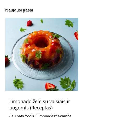
(Receptas)
ŽIEDAS (Recepta
Naujausi įrašai
Limonado želė su vaisiais ir
uogomis (Receptas)
Jau pats žodis „Limonadas“ skamba