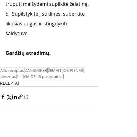
truputį maišydami supilkite želatiną.
5.  Supilstykite į stiklines, suberkite 
likusias uogas ir stingdykite 
šaldytuve.                                            
Gardžių atradimų.
Alfo receptas
DANSUKKER
ŽEMAITIJOS PIENAS
desertas
želė
GAIDELIS pusrytainiai
RECEPTAI