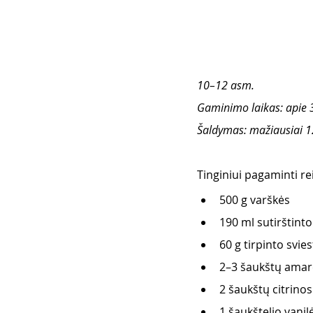
10–12 asm.
Gaminimo laikas: apie 
Šaldymas: mažiausiai 12 
Tinginiui pagaminti rei
500 g varškės
190 ml sutirštint
60 g tirpinto svie
2–3 šaukštų amaret
2 šaukštų citrinos
1 šaukštelio vani