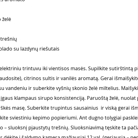
 želė
 trešnių
olado su lazdynų riešutais
 elektriniu trintuvu iki vientisos masės. Supilkite sutirštintą p
audosite), citrinos sultis ir vanilės aromatą. Gerai išmaišykit
 su vandeniu ir suberkite vyšnių skonio želė miltelius. Maišykit
sė įgaus klampaus sirupo konsistenciją. Paruoštą želė, nuolat
rškės masę. Suberkite trupintus sausainius  ir viską gerai išm
lokite sviestiniu kepimo popieriumi. Ant dugno tolygiai pasklei
o – sluoksnį pjaustytų trešnių. Sluoksniavimą tęskite ta pači
ir dėkite į šaldymo kamerą mažiausiai 12 val. (geriausia – per