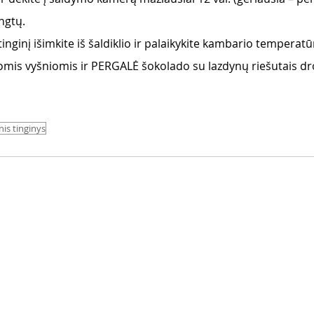
ngtų.
 tinginį išimkite iš šaldiklio ir palaikykite kambario temperatū
žiomis vyšniomis ir PERGALĖ šokolado su lazdynų riešutais dr
is tinginys