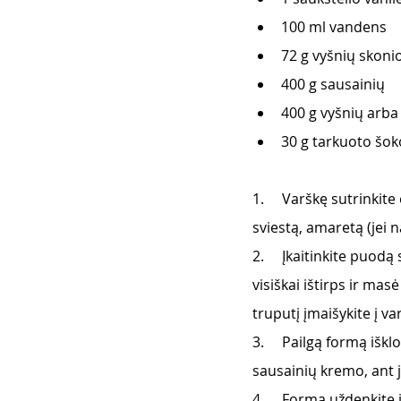
100 ml vandens
72 g vyšnių skonio
400 g sausainių 
400 g vyšnių arba
30 g tarkuoto šok
1.     Varškę sutrinkite
sviestą, amaretą (jei n
2.     Įkaitinkite puodą
visiškai ištirps ir ma
truputį įmaišykite į va
3.     Pailgą formą išk
sausainių kremo, ant j
4.     Formą uždenkite 