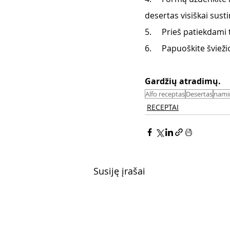
desertas visiškai susti
5.     Prieš patiekdami
6.     Papuoškite švie
Gardžių atradimų. 
Alfo receptas
Desertas
namin
RECEPTAI
Susiję įrašai