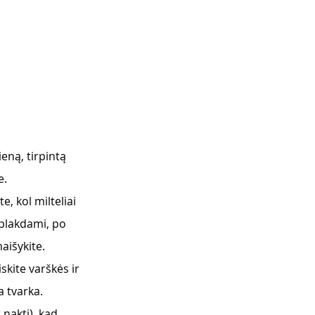
ieną, tirpintą 
e.
e, kol milteliai 
 plakdami, po 
aišykite.
skite varškės ir 
a tvarka.
 naktį), kad 