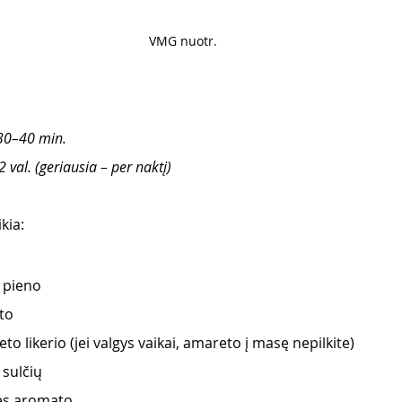
VMG nuotr.
30–40 min.
val. (geriausia – per naktį)
kia:
o pieno
sto
o likerio (jei valgys vaikai, amareto į masę nepilkite)
 sulčių
lės aromato