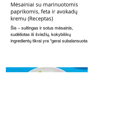
Mėsainiai su marinuotomis
paprikomis, feta ir avokadų
kremu (Receptas)
Šis – sultingas ir sotus mėsainis,
sudėliotas iš šviežių, kokybiškų
ingredientų tikrai yra “gerai subalansuotas
maistas”. Sotus, gardintas marinuotomis
paprikomis, trupinta feta ir švelniu avokadų
kremu labai tik pietums ar nevėlyvai
vakarienei, o ypač – visiems vasaros
susibėgimams ant pievelės prie namų.
Nepamirškite ir gėrimų. Prie šio mėsainio
skaniai dera gaivus aviečių ir apelsinų
kokteilis.