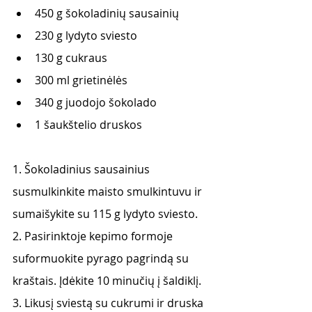
450 g šokoladinių sausainių 
230 g lydyto sviesto 
130 g cukraus 
300 ml grietinėlės 
340 g juodojo šokolado 
1 šaukštelio druskos 
1. Šokoladinius sausainius 
susmulkinkite maisto smulkintuvu ir 
sumaišykite su 115 g lydyto sviesto. 
2. Pasirinktoje kepimo formoje 
suformuokite pyrago pagrindą su 
kraštais. Įdėkite 10 minučių į šaldiklį. 
3. Likusį sviestą su cukrumi ir druska 