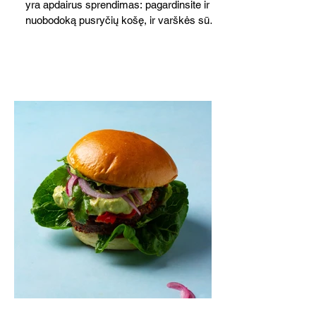
yra apdairus sprendimas: pagardinsite ir
nuobodoką pusryčių košę, ir varškės sūrį,
o patiekę su mėgstamais sausainiais
pavaišinsite netikėtus svečius. Praktiškas
patarimas: laikykite uogienę nedideliuose
indeliuose.