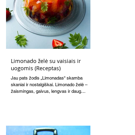
Limonado želė su vaisiais ir
uogomis (Receptas)
Jau pats žodis „Limonadas“ skamba
skaniai ir nostalgiškai. Limonado želė –
žaismingas, gaivus, lengvas ir daug
žadantis desertas, kuris tęsi visus savo
pažadus. Gaivus greipfrutų limonadas
subtiliai papildo saldžius vaisius, o ledų
kaušelis suteikia desertui ypatingo
švelnumo.