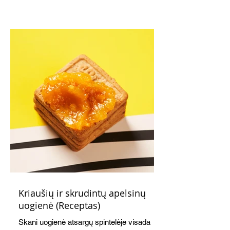
Kriaušių ir skrudintų apelsinų
uogienė (Receptas)
Skani uogienė atsargų spintelėje visada