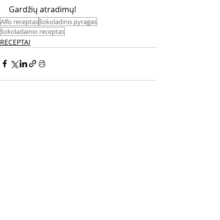
Gardžių atradimų! 
Alfo receptas
šokoladinis pyragas
šokoladainio receptas
RECEPTAI