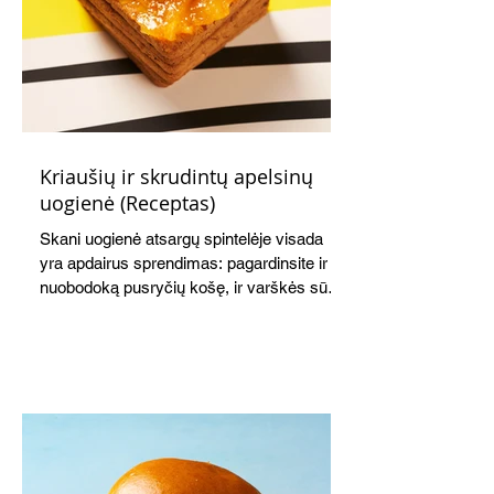
Kriaušių ir skrudintų apelsinų
uogienė (Receptas)
Skani uogienė atsargų spintelėje visada
yra apdairus sprendimas: pagardinsite ir
nuobodoką pusryčių košę, ir varškės sūrį,
o patiekę su mėgstamais sausainiais
pavaišinsite netikėtus svečius. Praktiškas
patarimas: laikykite uogienę nedideliuose
indeliuose.