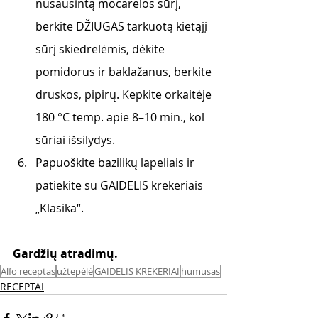
nusausintą mocarelos sūrį, 
berkite DŽIUGAS tarkuotą kietąjį 
sūrį skiedrelėmis, dėkite 
pomidorus ir baklažanus, berkite 
druskos, pipirų. Kepkite orkaitėje 
180 °C temp. apie 8–10 min., kol 
sūriai išsilydys.
Papuoškite bazilikų lapeliais ir 
patiekite su GAIDELIS krekeriais 
„Klasika“.
Gardžių atradimų.
Alfo receptas
užtepėlė
GAIDELIS KREKERIAI
humusas
RECEPTAI