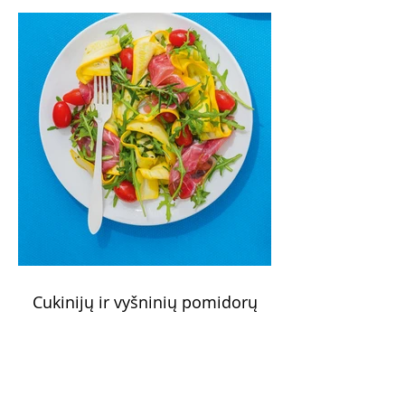
vakarienei, o ypač – visiems vasaros
susibėgimams ant pievelės prie namų.
Nepamirškite ir gėrimų. Prie šio mėsainio
skaniai dera gaivus aviečių ir apelsinų
kokteilis.
Cukinijų ir vyšninių pomidorų
salotos (Receptas)
Labai vasariškos, gaivios, subalansuotos.
Rinkitės jaunas, nedideles cukinijas. Jei
norėtųsi sotesnio patiekalo, įdėkite buratos