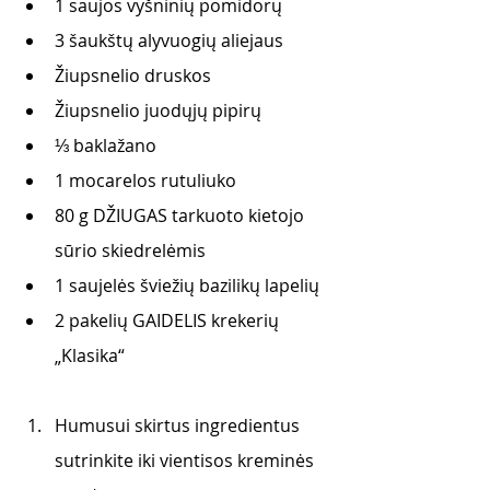
1 saujos vyšninių pomidorų 
3 šaukštų alyvuogių aliejaus
Žiupsnelio druskos 
Žiupsnelio juodųjų pipirų
⅓ baklažano
1 mocarelos rutuliuko
80 g DŽIUGAS tarkuoto kietojo 
sūrio skiedrelėmis
1 saujelės šviežių bazilikų lapelių 
2 pakelių GAIDELIS krekerių 
„Klasika“
Humusui skirtus ingredientus 
sutrinkite iki vientisos kreminės 