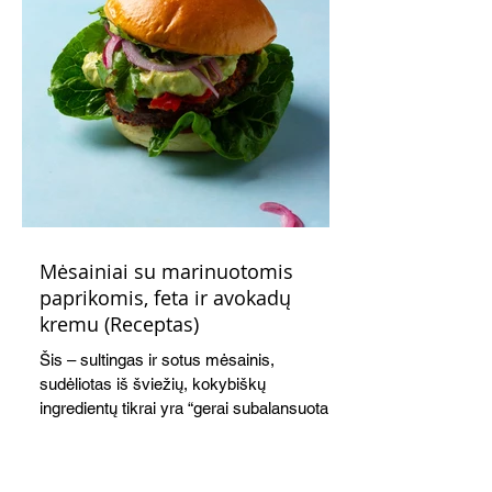
Mėsainiai su marinuotomis
paprikomis, feta ir avokadų
kremu (Receptas)
Šis – sultingas ir sotus mėsainis,
sudėliotas iš šviežių, kokybiškų
ingredientų tikrai yra “gerai subalansuotas
maistas”. Sotus, gardintas marinuotomis
paprikomis, trupinta feta ir švelniu avokadų
kremu labai tik pietums ar nevėlyvai