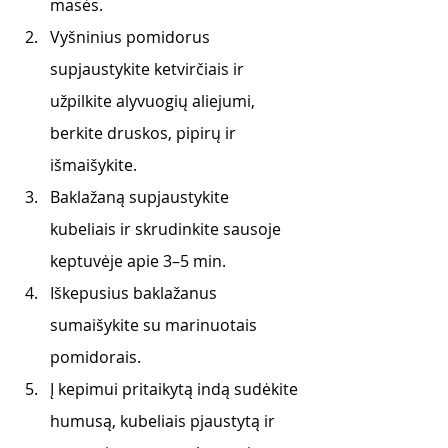
masės.
Vyšninius pomidorus 
supjaustykite ketvirčiais ir 
užpilkite alyvuogių aliejumi, 
berkite druskos, pipirų ir 
išmaišykite.
Baklažaną supjaustykite 
kubeliais ir skrudinkite sausoje 
keptuvėje apie 3–5 min. 
Iškepusius baklažanus 
sumaišykite su marinuotais 
pomidorais.
Į kepimui pritaikytą indą sudėkite 
humusą, kubeliais pjaustytą ir 