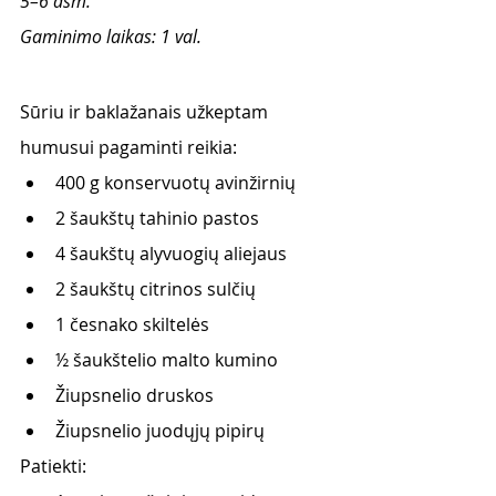
5–6 asm. 
Gaminimo laikas: 1 val.
Sūriu ir baklažanais užkeptam 
humusui pagaminti reikia:
400 g konservuotų avinžirnių
2 šaukštų tahinio pastos
4 šaukštų alyvuogių aliejaus
2 šaukštų citrinos sulčių
1 česnako skiltelės
½ šaukštelio malto kumino
Žiupsnelio druskos
Žiupsnelio juodųjų pipirų
Patiekti: