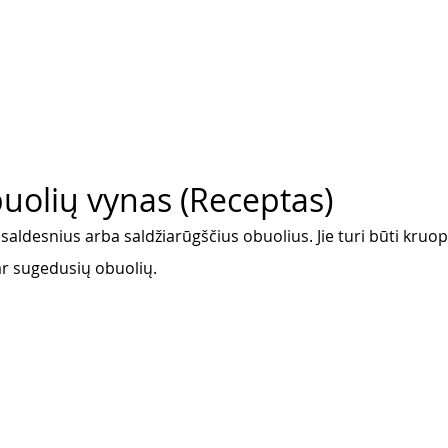
uolių vynas (Receptas)
saldesnius arba saldžiarūgščius obuolius. Jie turi būti kruopšč
 ar sugedusių obuolių.