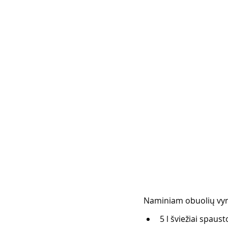
Naminiam obuolių vynu
5 l šviežiai spaus