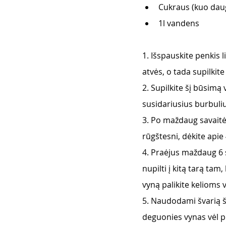
Cukraus (kuo daug
1l vandens
1. Išspauskite penkis l
atvės, o tada supilkite
2. Supilkite šį būsimą
susidariusius burbuliuk
3. Po maždaug savaitės 
rūgštesni, dėkite apie
4. Praėjus maždaug 6 s
nupilti į kitą tarą tam
vyną palikite kelioms
5. Naudodami švarią šl
deguonies vynas vėl p