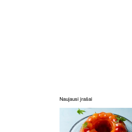
Nerealus, greitas moliūgų ir
obuolių marmeladas
(Receptas)
Naujausi įrašai