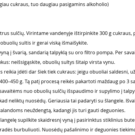
iau cukraus, tuo daugiau pasigamins alkoholio)
itrus sulčių. Virintame vandenyje ištirpinkite 300 g cukraus, p
 obuolių sultis ir gerai viską išmaišykite.
 vyną į švarią, sandarią talpyklą su oro filtro pompa. Per sav
us: neišsigąskite, obuolių sultys šitaip virsta vynu.
reikia įdėti dar šiek tiek cukraus: jeigu obuoliai saldesni, užt
 400–450 g. Tą patį procesą reikės pakartoti maždaug po 3 sa
avaitėms nuo obuolių sulčių išspaudimo ir supylimo į talpykl
, kad neliktų nuosėdų. Geriausia tai padaryti su šlangele. Išv
 valandoms neuždengtą, kadangi jis turi gauti deguonies.
angelę supilkite skaidresnį vyną į pasirinktus stiklinius bute
radės burbuliuoti. Nuosėdų pašalinimo ir deguonies tiekim