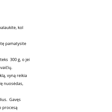
alaukite, kol 
aitę pamatysite 
eks  300 g, o jei 
vaičių.
ą, vyną reikia 
alę nuosėdas, 
lius.  Gavęs 
o procesą 