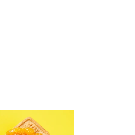
nis obuolių actas