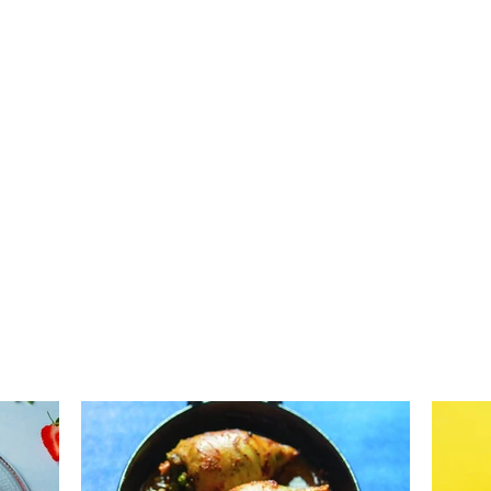
Nami
Gazuotas obuolių sulčių
limonadas (Receptas)