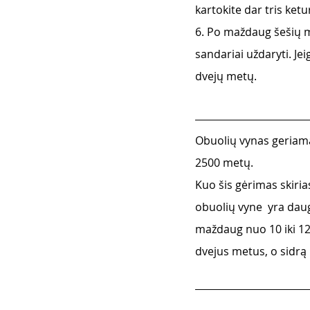
kartokite dar tris ket
6. Po maždaug šešių mė
sandariai uždaryti. Jei
dvejų metų.
Obuolių vynas geriama
2500 metų. 
Kuo šis gėrimas skiri
obuolių vyne  yra dau
maždaug nuo 10 iki 12 p
dvejus metus, o sidrą 