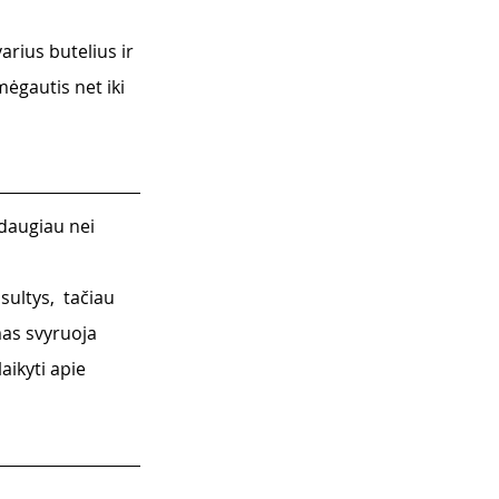
rius butelius ir 
mėgautis net iki 
daugiau nei 
ultys,  tačiau 
mas svyruoja 
aikyti apie 