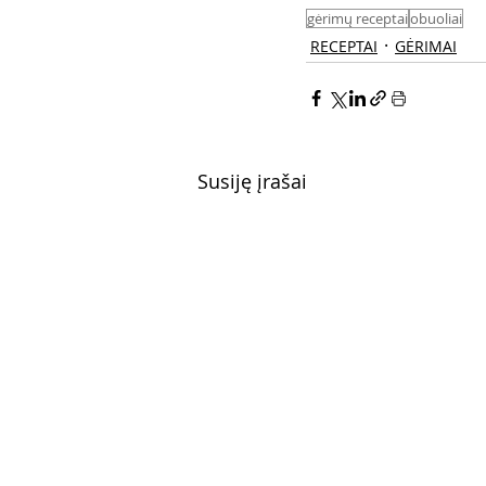
gėrimų receptai
obuoliai
RECEPTAI
GĖRIMAI
Susiję įrašai