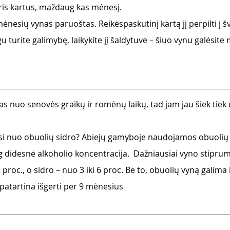
uris kartus, maždaug kas mėnesį.
nesių vynas paruoštas. Reikėspaskutinį kartą jį perpilti į šva
gu turite galimybę, laikykite jį šaldytuve – šiuo vynu galėsite 
s nuo senovės graikų ir romėnų laikų, tad jam jau šiek tiek 
asi nuo obuolių sidro? Abiejų gamyboje naudojamos obuolių s
g didesnė alkoholio koncentracija.  Dažniausiai vyno stipru
roc., o sidro – nuo 3 iki 6 proc. Be to, obuolių vyną galima l
patartina išgerti per 9 mėnesius