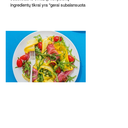
ingredientų tikrai yra “gerai subalansuotas
maistas”. Sotus, gardintas marinuotomis
paprikomis, trupinta feta ir švelniu avokadų
kremu labai tik pietums ar nevėlyvai
vakarienei, o ypač – visiems vasaros
susibėgimams ant pievelės prie namų.
Nepamirškite ir gėrimų. Prie šio mėsainio
skaniai dera gaivus aviečių ir apelsinų
kokteilis.
Cukinijų ir vyšninių pomidorų