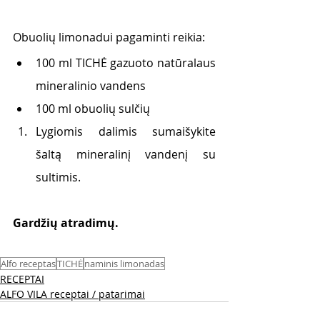
Obuolių limonadui pagaminti reikia: 
100 ml TICHĖ gazuoto natūralaus 
mineralinio vandens
100 ml obuolių sulčių
Lygiomis dalimis sumaišykite 
šaltą mineralinį vandenį su 
sultimis. 
Gardžių atradimų.
Alfo receptas
TICHĖ
naminis limonadas
RECEPTAI
ALFO VILA receptai / patarimai