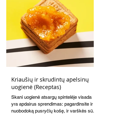
Kriaušių ir skrudintų apelsinų
uogienė (Receptas)
Skani uogienė atsargų spintelėje visada
yra apdairus sprendimas: pagardinsite ir
nuobodoką pusryčių košę, ir varškės sūrį,
o patiekę su mėgstamais sausainiais
pavaišinsite netikėtus svečius. Praktiškas
patarimas: laikykite uogienę nedideliuose
indeliuose.