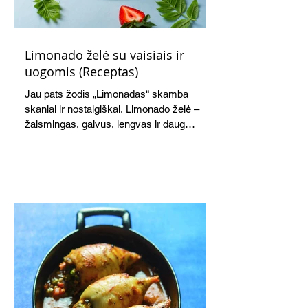
Limonado želė su vaisiais ir
uogomis (Receptas)
Jau pats žodis „Limonadas“ skamba
skaniai ir nostalgiškai. Limonado želė –
žaismingas, gaivus, lengvas ir daug
žadantis desertas, kuris tęsi visus savo
pažadus. Gaivus greipfrutų limonadas
subtiliai papildo saldžius vaisius, o ledų
kaušelis suteikia desertui ypatingo
švelnumo.