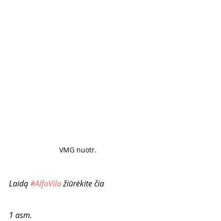
VMG nuotr. 
Laidą 
#AlfoVila
 žiūrėkite čia
1 asm. 