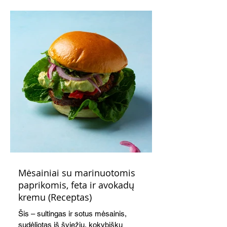
Mėsainiai su marinuotomis
paprikomis, feta ir avokadų
kremu (Receptas)
Šis – sultingas ir sotus mėsainis,
sudėliotas iš šviežių, kokybiškų