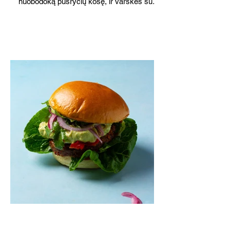
nuobodoką pusryčių košę, ir varškės sūrį,
o patiekę su mėgstamais sausainiais
pavaišinsite netikėtus svečius. Praktiškas
patarimas: laikykite uogienę nedideliuose
indeliuose.
Mėsainiai su marinuotomis