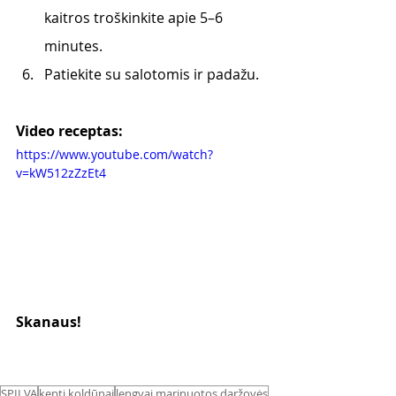
kaitros troškinkite apie 5–6 
minutes.
Patiekite su salotomis ir padažu.
Video receptas:
https://www.youtube.com/watch?
v=kW512zZzEt4
Skanaus! 
SPILVA
kepti koldūnai
lengvai marinuotos daržovės