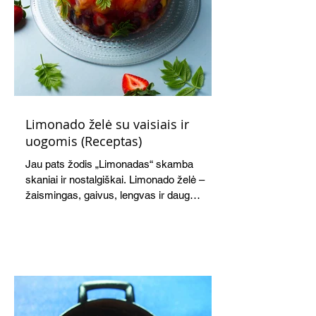
Limonado želė su vaisiais ir
uogomis (Receptas)
Jau pats žodis „Limonadas“ skamba
skaniai ir nostalgiškai. Limonado želė –
žaismingas, gaivus, lengvas ir daug
žadantis desertas, kuris tęsi visus savo
pažadus. Gaivus greipfrutų limonadas
subtiliai papildo saldžius vaisius, o ledų
kaušelis suteikia desertui ypatingo
švelnumo.