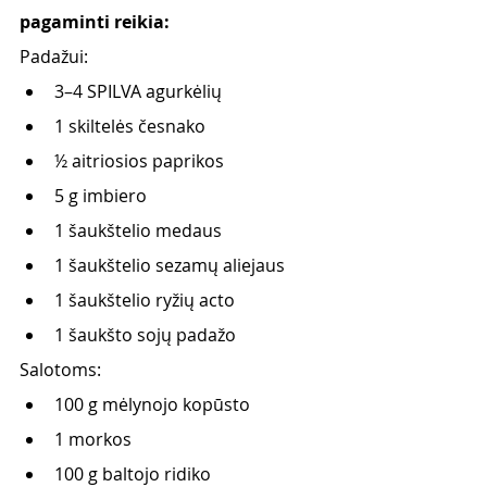
pagaminti reikia:
Padažui:
3–4 SPILVA agurkėlių
1 skiltelės česnako
½ aitriosios paprikos
5 g imbiero
1 šaukštelio medaus
1 šaukštelio sezamų aliejaus
1 šaukštelio ryžių acto
1 šaukšto sojų padažo 
Salotoms:
100 g mėlynojo kopūsto
1 morkos
100 g baltojo ridiko