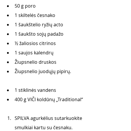
50 g poro
1 skiltelės česnako
1 šaukštelio ryžių acto
1 šaukšto sojų padažo
½ žaliosios citrinos
1 saujos kalendrų
Žiupsnelio druskos
Žiupsnelio juodųjų pipirų. 
1 stiklinės vandens
400 g VIČI koldūnų „Traditional“ 
SPILVA agurkėlius sutarkuokite 
smulkiai kartu su česnaku. 