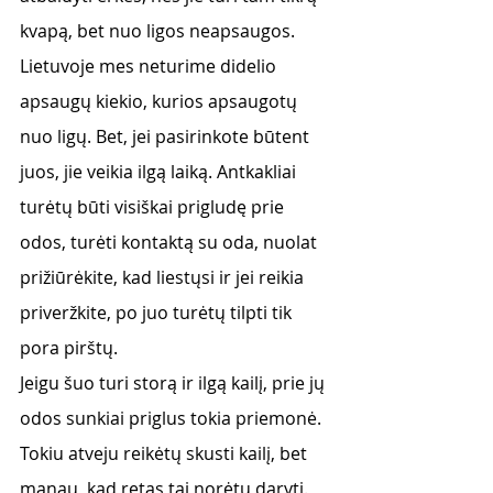
kvapą, bet nuo ligos neapsaugos. 
Lietuvoje mes neturime didelio 
apsaugų kiekio, kurios apsaugotų 
nuo ligų. Bet, jei pasirinkote būtent 
juos, jie veikia ilgą laiką. Antkakliai 
turėtų būti visiškai prigludę prie 
odos, turėti kontaktą su oda, nuolat 
prižiūrėkite, kad liestųsi ir jei reikia 
priveržkite, po juo turėtų tilpti tik 
pora pirštų. 
Jeigu šuo turi storą ir ilgą kailį, prie jų 
odos sunkiai priglus tokia priemonė. 
Tokiu atveju reikėtų skusti kailį, bet 
manau, kad retas tai norėtų daryti. 