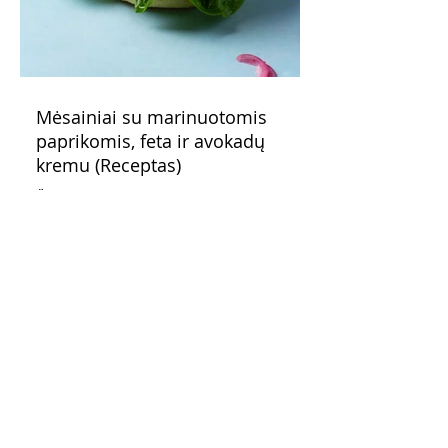
Mėsainiai su marinuotomis
paprikomis, feta ir avokadų
kremu (Receptas)
Šis – sultingas ir sotus mėsainis,
sudėliotas iš šviežių, kokybiškų
ingredientų tikrai yra “gerai subalansuotas
maistas”. Sotus, gardintas marinuotomis
paprikomis, trupinta feta ir švelniu avokadų
kremu labai tik pietums ar nevėlyvai
vakarienei, o ypač – visiems vasaros
susibėgimams ant pievelės prie namų.
Nepamirškite ir gėrimų. Prie šio mėsainio
skaniai dera gaivus aviečių ir apelsinų
kokteilis.