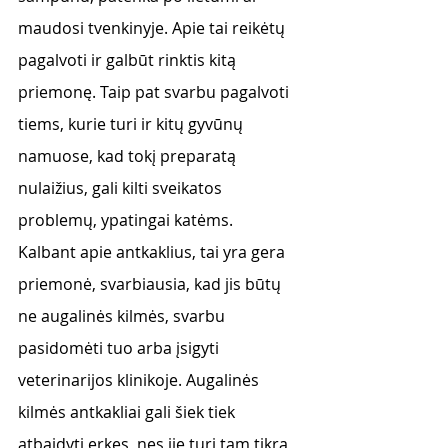
maudosi tvenkinyje. Apie tai reikėtų 
pagalvoti ir galbūt rinktis kitą 
priemonę. Taip pat svarbu pagalvoti 
tiems, kurie turi ir kitų gyvūnų 
namuose, kad tokį preparatą 
nulaižius, gali kilti sveikatos 
problemų, ypatingai katėms.
Kalbant apie antkaklius, tai yra gera 
priemonė, svarbiausia, kad jis būtų 
ne augalinės kilmės, svarbu 
pasidomėti tuo arba įsigyti 
veterinarijos klinikoje. Augalinės 
kilmės antkakliai gali šiek tiek 
atbaidyti erkes, nes jie turi tam tikrą 