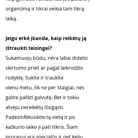
organizmą ir tikrai veikia tam tikrą 
laiką.
Jeigu erkė įkanda, kaip reikėtų ją 
ištraukti teisingai?
Sukamuoju būdu, nėra labai didelio 
skirtumo prieš ar pagal laikrodžio 
rodyklę. Sukite ir traukite
vienu metu, tik ne per staigiai, nes 
galite palikti galvutę. Bet ir tokiu 
atveju nereikėtų išsigąsti.
Padezinfekuokite tą vietą ir po 
kažkurio laiko ji pati iškris. Šiam 
procesui yra specialūs ir net kelių 