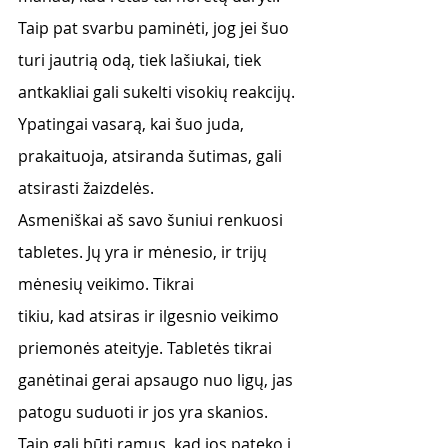
Taip pat svarbu paminėti, jog jei šuo 
turi jautrią odą, tiek lašiukai, tiek 
antkakliai gali sukelti visokių reakcijų. 
Ypatingai vasarą, kai šuo juda, 
prakaituoja, atsiranda šutimas, gali 
atsirasti žaizdelės.
Asmeniškai aš savo šuniui renkuosi 
tabletes. Jų yra ir mėnesio, ir trijų 
mėnesių veikimo. Tikrai
tikiu, kad atsiras ir ilgesnio veikimo 
priemonės ateityje. Tabletės tikrai 
ganėtinai gerai apsaugo nuo ligų, jas 
patogu suduoti ir jos yra skanios. 
Taip gali būti ramus, kad jos pateko į 