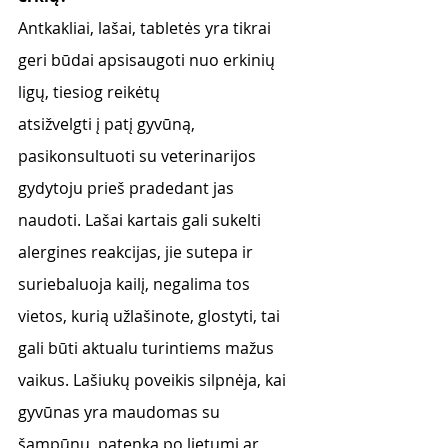
Antkakliai, lašai, tabletės yra tikrai 
geri būdai apsisaugoti nuo erkinių 
ligų, tiesiog reikėtų
atsižvelgti į patį gyvūną, 
pasikonsultuoti su veterinarijos 
gydytoju prieš pradedant jas 
naudoti. Lašai kartais gali sukelti 
alergines reakcijas, jie sutepa ir 
suriebaluoja kailį, negalima tos 
vietos, kurią užlašinote, glostyti, tai 
gali būti aktualu turintiems mažus 
vaikus. Lašiukų poveikis silpnėja, kai 
gyvūnas yra maudomas su 
šampūnu, patenka po lietumi ar 