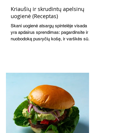
Kriaušių ir skrudintų apelsinų
uogienė (Receptas)
Skani uogienė atsargų spintelėje visada
yra apdairus sprendimas: pagardinsite ir
nuobodoką pusryčių košę, ir varškės sūrį,
o patiekę su mėgstamais sausainiais
pavaišinsite netikėtus svečius. Praktiškas
patarimas: laikykite uogienę nedideliuose
indeliuose.