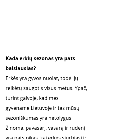
Kada erkių sezonas yra pats 
baisiausias?
Erkės yra gyvos nuolat, todėl jų 
reikėtų saugotis visus metus. Ypač, 
turint galvoje, kad mes
gyvename Lietuvoje ir tas mūsų 
sezoniškumas yra netolygus. 
Žinoma, pavasarį, vasarą ir rudenį 
yra pats pikas, kai erkės siurbiasi ir 