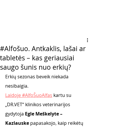
#Alfošuo. Antkaklis, lašai ar
tabletės – kas geriausiai
saugo šunis nuo erkių?
Erkių sezonas beveik niekada 
nesibaigia. 
Laidoje #AlfoŠuoAlfas
 kartu su 
„DR.VET“ klinikos veterinarijos 
gydytoja 
Egle Meškelyte – 
Kazlauske
 papasakojo, kaip reikėtų 