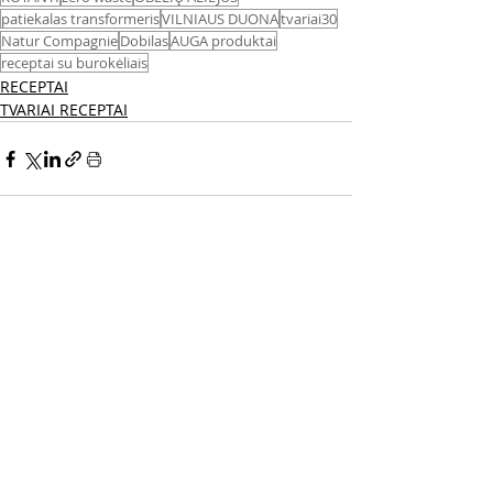
patiekalas transformeris
VILNIAUS DUONA
tvariai30
Natur Compagnie
Dobilas
AUGA produktai
receptai su burokėliais
RECEPTAI
TVARIAI RECEPTAI