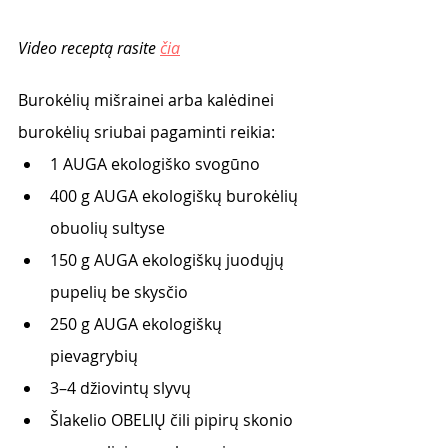
Video receptą rasite 
čia
Burokėlių mišrainei arba kalėdinei 
burokėlių sriubai pagaminti reikia:
1 AUGA ekologiško svogūno
400 g AUGA ekologiškų burokėlių 
obuolių sultyse
150 g AUGA ekologiškų juodųjų 
pupelių be skysčio
250 g AUGA ekologiškų 
pievagrybių
3–4 džiovintų slyvų
Šlakelio OBELIŲ čili pipirų skonio 