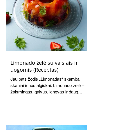
Limonado želė su vaisiais ir
uogomis (Receptas)
Jau pats žodis „Limonadas“ skamba
skaniai ir nostalgiškai. Limonado želė –
žaismingas, gaivus, lengvas ir daug
žadantis desertas, kuris tęsi visus savo
pažadus. Gaivus greipfrutų limonadas
subtiliai papildo saldžius vaisius, o ledų
kaušelis suteikia desertui ypatingo
švelnumo.