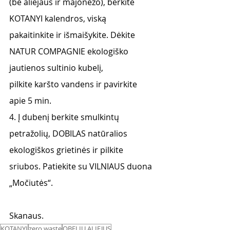
(be aliejaus ir majonezo), berkite 
KOTANYI kalendros, viską
pakaitinkite ir išmaišykite. Dėkite 
NATUR COMPAGNIE ekologiško 
jautienos sultinio kubelį,
pilkite karšto vandens ir pavirkite 
apie 5 min.
4. Į dubenį berkite smulkintų 
petražolių, DOBILAS natūralios 
ekologiškos grietinės ir pilkite
sriubos. Patiekite su VILNIAUS duona 
„Močiutės“.
Skanaus. 
KOTANYI
zero waste
OBELIŲ ALIEJUS