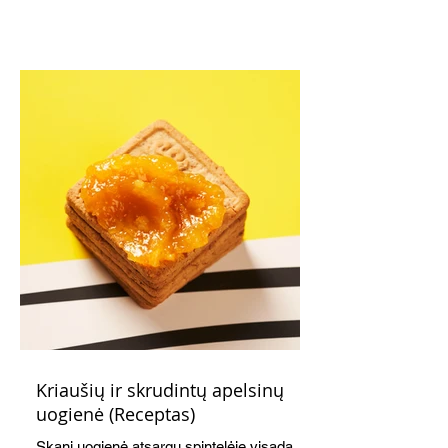
Kriaušių ir skrudintų apelsinų
uogienė (Receptas)
Skani uogienė atsargų spintelėje visada