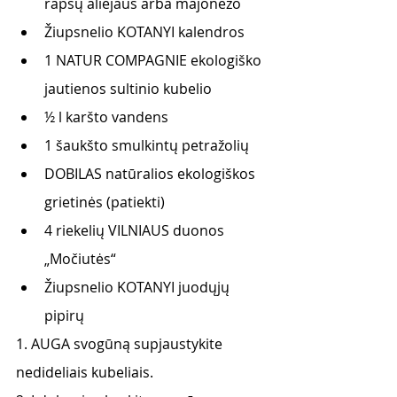
rapsų aliejaus arba majonezo
Žiupsnelio KOTANYI kalendros
1 NATUR COMPAGNIE ekologiško 
jautienos sultinio kubelio
½ l karšto vandens
1 šaukšto smulkintų petražolių
DOBILAS natūralios ekologiškos 
grietinės (patiekti)
4 riekelių VILNIAUS duonos 
„Močiutės“
Žiupsnelio KOTANYI juodųjų 
pipirų
1. AUGA svogūną supjaustykite 
nedideliais kubeliais.