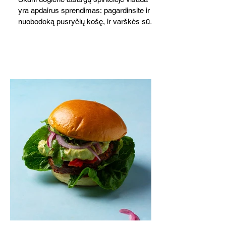
yra apdairus sprendimas: pagardinsite ir
nuobodoką pusryčių košę, ir varškės sūrį,
o patiekę su mėgstamais sausainiais
pavaišinsite netikėtus svečius. Praktiškas
patarimas: laikykite uogienę nedideliuose
indeliuose.