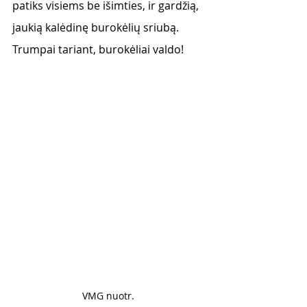
patiks visiems be išimties, ir gardžią, 
jaukią kalėdinę burokėlių sriubą. 
Trumpai tariant, burokėliai valdo! 
VMG nuotr. 