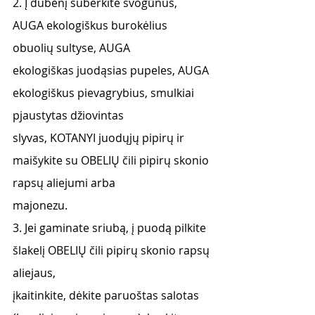
2. Į dubenį suberkite svogūnus, 
AUGA ekologiškus burokėlius 
obuolių sultyse, AUGA
ekologiškas juodąsias pupeles, AUGA 
ekologiškus pievagrybius, smulkiai 
pjaustytas džiovintas
slyvas, KOTANYI juodųjų pipirų ir 
maišykite su OBELIŲ čili pipirų skonio 
rapsų aliejumi arba
majonezu.
3. Jei gaminate sriubą, į puodą pilkite 
šlakelį OBELIŲ čili pipirų skonio rapsų 
aliejaus,
įkaitinkite, dėkite paruoštas salotas 