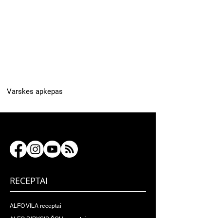
Varskes apkepas
RECEPTAI
ALFO VILA receptai