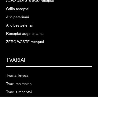
ALFO DIDYSIS ŠOU receptai
Grilio receptai
Alfo patarimai
Alfo bestseleriai
Receptai augintiniams
ZERO WASTE receptai
TVARIAI
Tvariai knyga
Tvarumo testas
Tvarūs receptai
Patarimai gyventi tvariau
Pasikalbėkime apie tvarumą
PARDUOTUVĖ