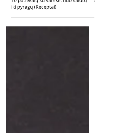
10 patiekalų su varške: nuo salotų
iki pyragų (Receptai)