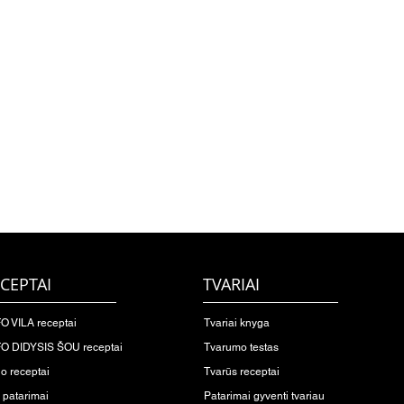
CEPTAI
TVARIAI
O VILA receptai
Tvariai knyga
O DIDYSIS ŠOU receptai
Tvarumo testas
io receptai
Tvarūs receptai
o patarimai
Patarimai gyventi tvariau