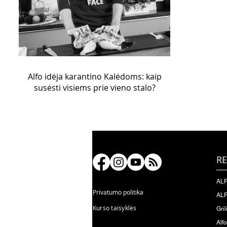
Alfo idėja karantino Kalėdoms: kaip
susėsti visiems prie vieno stalo?
RE
ALF
Privatumo politika
ALF
Kurso taisyklės
Gril
Alf