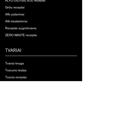
ALFO DIDYSIS ŠOU receptai
Grilio receptai
Alfo patarimai
Alfo bestseleriai
Receptai augintiniams
ZERO WASTE receptai
TVARIAI
Tvariai knyga
Tvarumo testas
Tvarūs receptai
Patarimai gyventi tvariau
Pasikalbėkime apie tvarumą
PARDUOTUVĖ