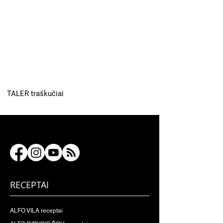
TALER traškučiai
RECEPTAI
ALFO VILA receptai