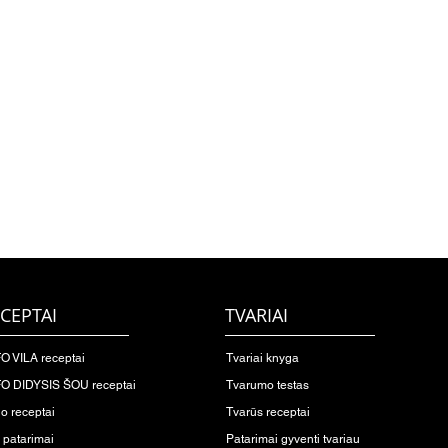
CEPTAI
TVARIAI
O VILA receptai
Tvariai knyga
O DIDYSIS ŠOU receptai
Tvarumo testas
io receptai
Tvarūs receptai
o patarimai
Patarimai gyventi tvariau