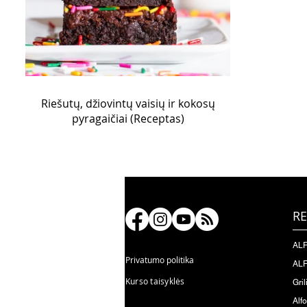
Riešutų, džiovintų vaisių ir kokosų
pyragaičiai (Receptas)
RE
ALF
Privatumo politika
ALF
Kurso taisyklės
Gril
Alf