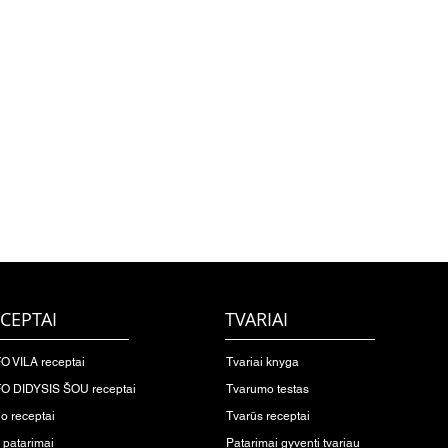
CEPTAI
TVARIAI
O VILA receptai
Tvariai knyga
O DIDYSIS ŠOU receptai
Tvarumo testas
io receptai
Tvarūs receptai
o patarimai
Patarimai gyventi tvariau