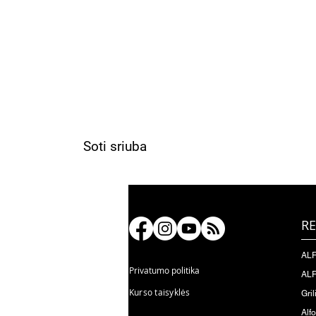
Soti sriuba
RE
ALF
Privatumo politika
ALF
Kurso taisyklės
Gril
Alf