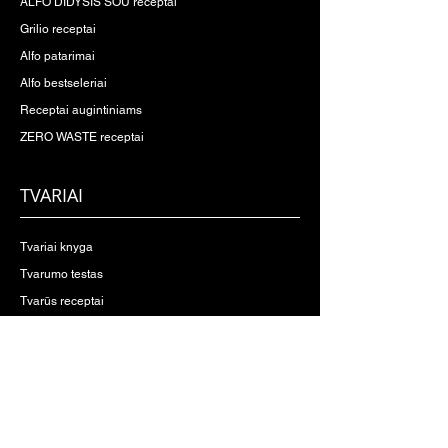
ALFO DIDYSIS ŠOU receptai
Grilio receptai
Alfo patarimai
Alfo bestseleriai
Receptai augintiniams
ZERO WASTE receptai
TVARIAI
Tvariai knyga
Tvarumo testas
Tvarūs receptai
Patarimai gyventi tvariau
Pasikalbėkime apie tvarumą
PARDUOTUVĖ