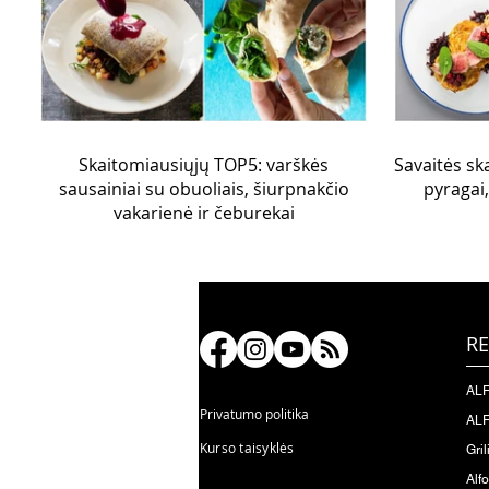
Skaitomiausiųjų TOP5: varškės
Savaitės sk
sausainiai su obuoliais, šiurpnakčio
pyragai,
vakarienė ir čeburekai
RE
ALF
Privatumo politika
ALF
Kurso taisyklės
Gril
Alf