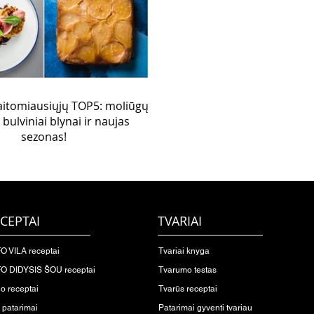
aitomiausiųjų TOP5: moliūgų
 bulviniai blynai ir naujas
sezonas!
CEPTAI
TVARIAI
O VILA receptai
Tvariai knyga
O DIDYSIS ŠOU receptai
Tvarumo testas
io receptai
Tvarūs receptai
o patarimai
Patarimai gyventi tvariau