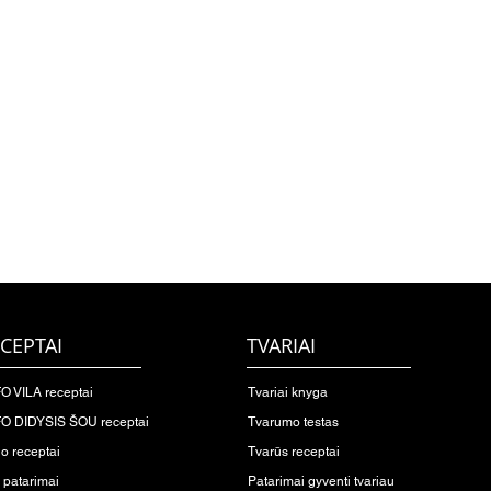
CEPTAI
TVARIAI
O VILA receptai
Tvariai knyga
O DIDYSIS ŠOU receptai
Tvarumo testas
io receptai
Tvarūs receptai
o patarimai
Patarimai gyventi tvariau