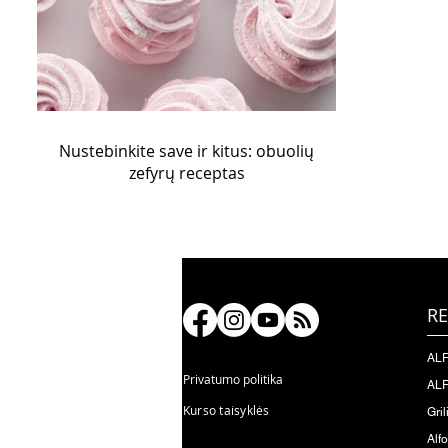
Nustebinkite save ir kitus: obuolių
zefyrų receptas
RE
ALF
Privatumo politika
ALF
Kurso taisyklės
Gril
Alf