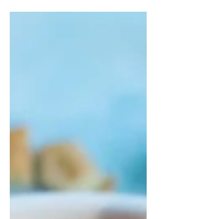
Grietinėlės ledų tortas su zefyrais
ir uogomis