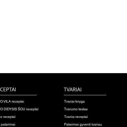
CEPTAI
TVARIAI
O VILA receptai
Tvariai knyga
O DIDYSIS ŠOU receptai
Tvarumo testas
io receptai
Tvarūs receptai
o patarimai
Patarimai gyventi tvariau