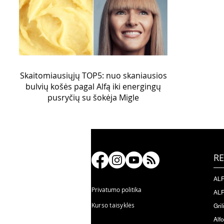
Skaitomiausiųjų TOP5: nuo skaniausios
bulvių košės pagal Alfą iki energingų
pusryčių su šokėja Migle
RE
ALF
Privatumo politika
ALF
Kurso taisyklės
Gril
Alf