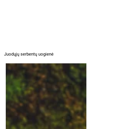
Juodųjų serbentų uogienė