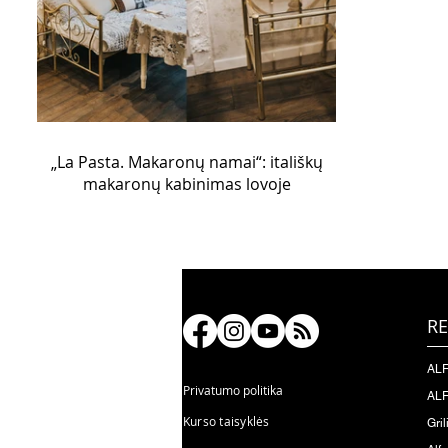
„La Pasta. Makaronų namai“: itališkų
makaronų kabinimas lovoje
RE
ALF
Privatumo politika
ALF
Kurso taisyklės
Gril