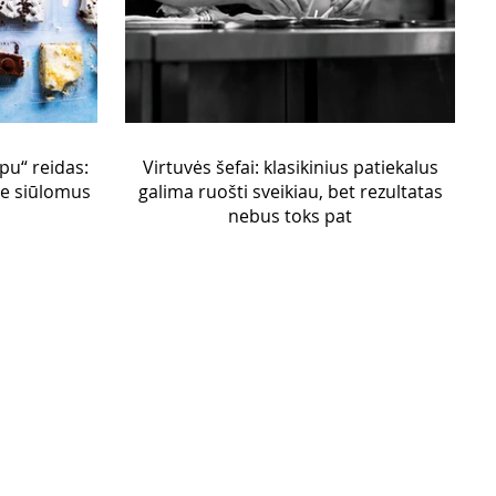
pu“ reidas:
Virtuvės šefai: klasikinius patiekalus
se siūlomus
galima ruošti sveikiau, bet rezultatas
nebus toks pat