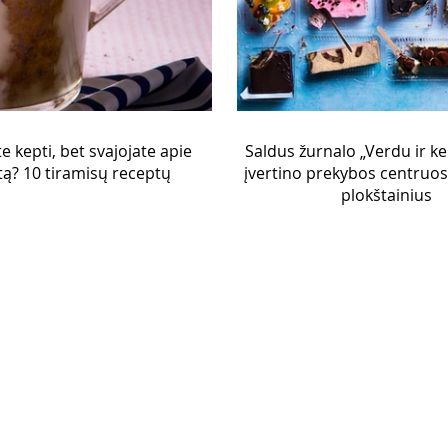
 kepti, bet svajojate apie
Saldus žurnalo „Verdu ir ke
tą? 10 tiramisų receptų
įvertino prekybos centruo
plokštainius