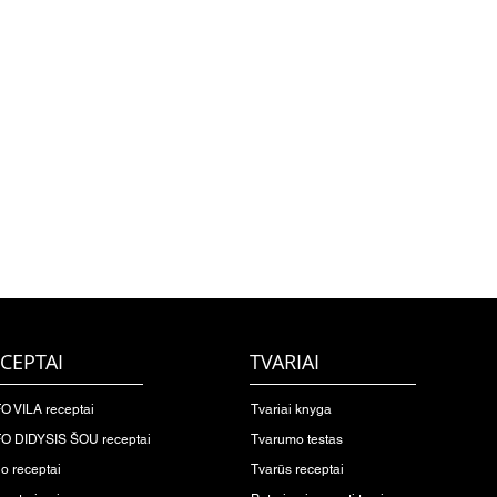
CEPTAI
TVARIAI
O VILA receptai
Tvariai knyga
O DIDYSIS ŠOU receptai
Tvarumo testas
io receptai
Tvarūs receptai