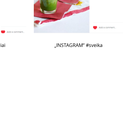
iai
„INSTAGRAM“ #sveika