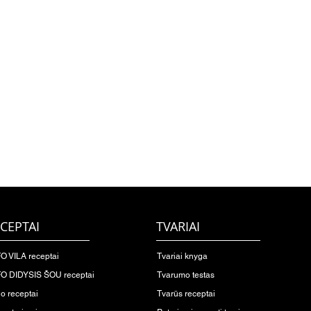
CEPTAI
TVARIAI
O VILA receptai
Tvariai knyga
O DIDYSIS ŠOU receptai
Tvarumo testas
io receptai
Tvarūs receptai