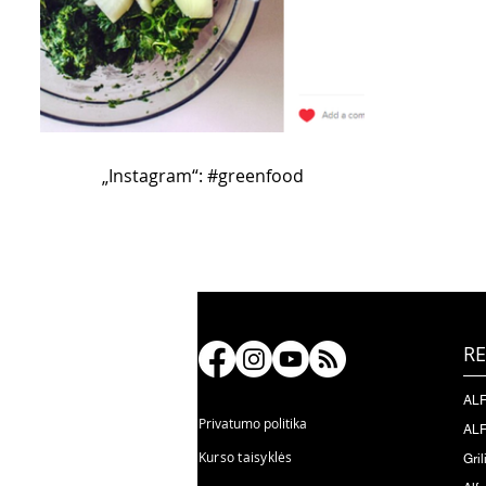
„Instagram“: #greenfood
RE
ALF
Privatumo politika
ALF
Kurso taisyklės
Gril