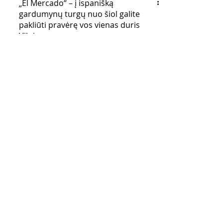
„El Mercado“ – į ispanišką
gardumynų turgų nuo šiol galite
pakliūti pravėrę vos vienas duris
Vilniau