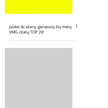
Juokis iki ašarų: geriausių šių metų
VMG citatų TOP 20!