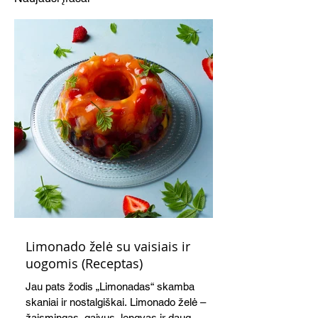
Limonado želė su vaisiais ir
uogomis (Receptas)
Jau pats žodis „Limonadas“ skamba
skaniai ir nostalgiškai. Limonado želė –
žaismingas, gaivus, lengvas ir daug