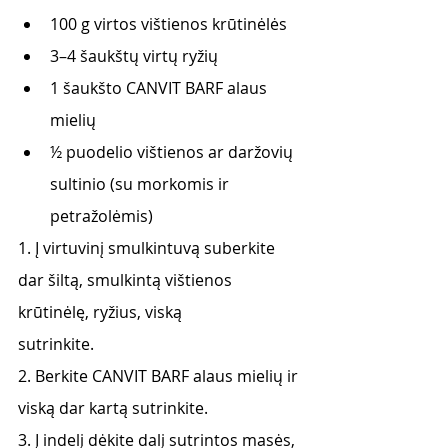
100 g virtos vištienos krūtinėlės
3–4 šaukštų virtų ryžių
1 šaukšto CANVIT BARF alaus 
mielių
½ puodelio vištienos ar daržovių 
sultinio (su morkomis ir 
petražolėmis)
1. Į virtuvinį smulkintuvą suberkite 
dar šiltą, smulkintą vištienos 
krūtinėlę, ryžius, viską
sutrinkite.
2. Berkite CANVIT BARF alaus mielių ir 
viską dar kartą sutrinkite.
3. Į indelį dėkite dalį sutrintos masės, 