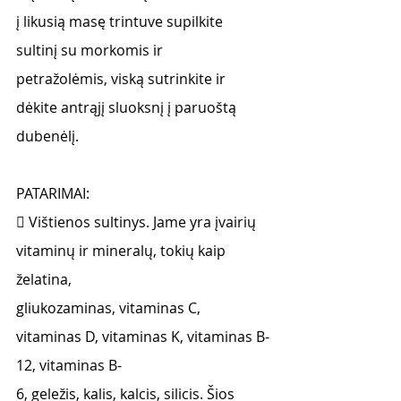
į likusią masę trintuve supilkite 
sultinį su morkomis ir
petražolėmis, viską sutrinkite ir 
dėkite antrąjį sluoksnį į paruoštą 
dubenėlį.
PATARIMAI:
 Vištienos sultinys. Jame yra įvairių 
vitaminų ir mineralų, tokių kaip 
želatina,
gliukozaminas, vitaminas C, 
vitaminas D, vitaminas K, vitaminas B-
12, vitaminas B-
6, geležis, kalis, kalcis, silicis. Šios 