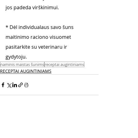
jos padeda virškinimui.
* Dėl individualaus savo šuns 
maitinimo raciono visuomet 
pasitarkite su veterinaru ir
gydytoju.
naminis maistas šunims
receptai augintiniams
RECEPTAI AUGINTINIAMS