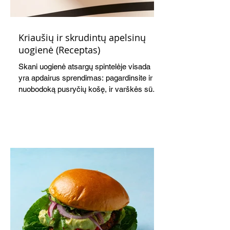
Kriaušių ir skrudintų apelsinų
uogienė (Receptas)
Skani uogienė atsargų spintelėje visada
yra apdairus sprendimas: pagardinsite ir
nuobodoką pusryčių košę, ir varškės sūrį,
o patiekę su mėgstamais sausainiais
pavaišinsite netikėtus svečius. Praktiškas
patarimas: laikykite uogienę nedideliuose
indeliuose.