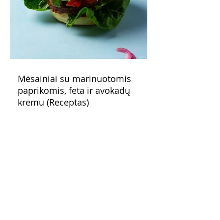
Mėsainiai su marinuotomis
paprikomis, feta ir avokadų
kremu (Receptas)
Šis – sultingas ir sotus mėsainis,
sudėliotas iš šviežių, kokybiškų
ingredientų tikrai yra “gerai subalansuotas
maistas”. Sotus, gardintas marinuotomis
paprikomis, trupinta feta ir švelniu avokadų
kremu labai tik pietums ar nevėlyvai
vakarienei, o ypač – visiems vasaros
susibėgimams ant pievelės prie namų.
Nepamirškite ir gėrimų. Prie šio mėsainio
skaniai dera gaivus aviečių ir apelsinų