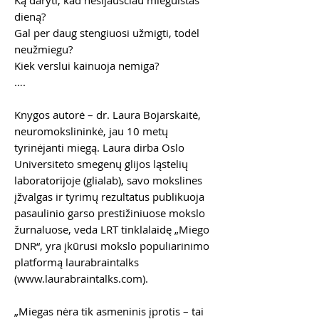
Ką daryti, kad nesijausčiau mieguistas
dieną?
Gal per daug stengiuosi užmigti, todėl
neužmiegu?
Kiek verslui kainuoja nemiga?
….
Knygos autorė – dr. Laura Bojarskaitė,
neuromokslininkė, jau 10 metų
tyrinėjanti miegą. Laura dirba Oslo
Universiteto smegenų glijos ląstelių
laboratorijoje (glialab), savo mokslines
įžvalgas ir tyrimų rezultatus publikuoja
pasaulinio garso prestižiniuose mokslo
žurnaluose, veda LRT tinklalaidę „Miego
DNR“, yra įkūrusi mokslo populiarinimo
platformą laurabraintalks
(www.laurabraintalks.com).
„Miegas nėra tik asmeninis įprotis – tai