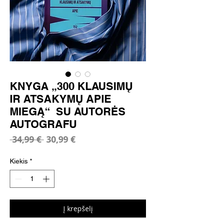
KNYGA „300 KLAUSIMŲ
IR ATSAKYMŲ APIE
MIEGĄ“ SU AUTORĖS
AUTOGRAFU
Įprastinė
Pardavimo
 34,99 € 
30,99 €
kaina
kaina
Kiekis
*
Į krepšelį