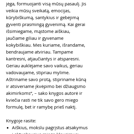
jėga, formuojanti visą mūsų pasaulį. Jis
veikia mūsų sveikatą, emocijas,
kūrybiškumą, santykius ir gebėjimą
gyventi prasmingą gyvenimą. Kai gerai
išsimiegame, mąstome aiškiau,
jaučiame giliau ir gyvename
kokybiškiau. Mes kuriame, išrandame,
bendraujame atviriau. Tampame
kantresni, atjaučiantys ir atsparesni.
Geriau auklėjame savo vaikus, geriau
vadovaujame, stipriau mylime.
Aštriname savo protą, stipriname kūną
ir atsiveriame įkvėpimo bei džiaugsmo
akimirkoms“, – sako knygos autorė ir
kviečia rasti ne tik savo gero miego
formulę, bet ir ramybę prieš naktį.
Knygoje rasite:
Aiškius, mokslu pagrįstus atsakymus