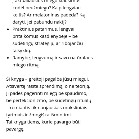
į aktualiausius miego klausimus:
kodėl neužmiegu? Kaip lengviau
keltis? Ar melatoninas padeda? Ką
daryti, jei pabundu naktį?
Praktinius patarimus, lengvai
pritaikomus kasdienybėje – be
sudėtingų strategijų ar ribojančių
taisyklių.
Ramybę, lengvumą ir savo natūralaus
miego ritmą.
Ši knyga – greitoji pagalba Jūsų miegui.
Atsivertę rasite sprendimą, o ne teoriją.
Ji padės pagerinti miegą be spaudimo,
be perfekcionizmo, be sudėtingų ritualų
– remiantis tik naujausiais moksliniais
tyrimais ir žmogiška išmintimi.
Tai knyga tiems, kurie pavargo būti
pavargę.