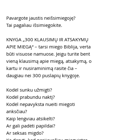
Pavargote jaustis neišsimiegoję?
Tai pagaliau išsimiegokite.
KNYGA „300 KLAUSIMŲ IR ATSAKYMŲ
APIE MIEGĄ“ – tarsi miego Biblija, verta
būti visuose namuose. Jeigu turite bent
vieną klausimą apie miegą, atsakymą, o
kartu ir nusiraminimą rasite čia –
daugiau nei 300 puslapių knygoje.
Kodėl sunku užmigti?
Kodėl prabundu naktį?
Kodėl nepavyksta nueiti miegoti
anksčiau?
Kaip lengviau atsikelti?
Ar gali padėti papildai?
Ar seksas migdo?