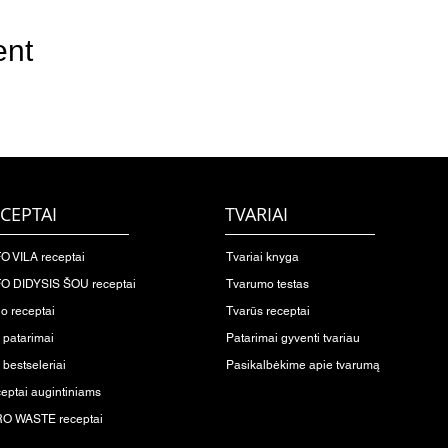
ent
CEPTAI
TVARIAI
O VILA receptai
Tvariai knyga
O DIDYSIS ŠOU receptai
Tvarumo testas
io receptai
Tvarūs receptai
o patarimai
Patarimai gyventi tvariau
 bestseleriai
Pasikalbėkime apie tvarumą
eptai augintiniams
O WASTE receptai