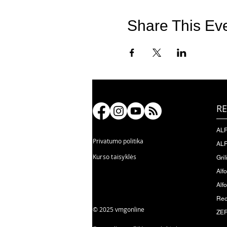
Share This Ev
RE
ALF
Privatumo politika
ALF
Kurso taisyklės
Gril
Alf
Alfo
Rec
© 2025 vmgonline
ZER