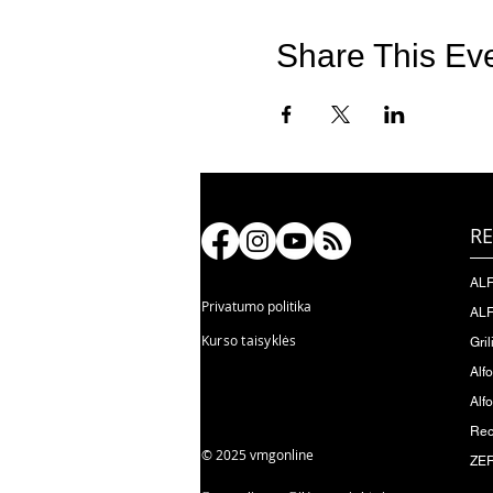
Share This Ev
RE
ALF
Privatumo politika
ALF
Kurso taisyklės
Gril
Alf
Alfo
Rec
© 2025 vmgonline
ZER