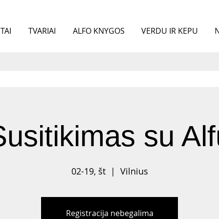
TAI
TVARIAI
ALFO KNYGOS
VERDU IR KEPU
N
Susitikimas su Alf
02-19, št
  |  
Vilnius
Registracija nebegalima