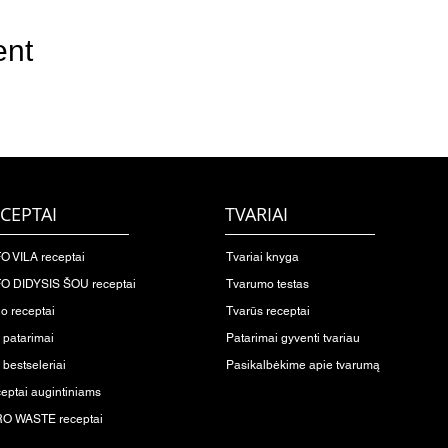
ent
CEPTAI
TVARIAI
O VILA receptai
Tvariai knyga
O DIDYSIS ŠOU receptai
Tvarumo testas
io receptai
Tvarūs receptai
o patarimai
Patarimai gyventi tvariau
 bestseleriai
Pasikalbėkime apie tvarumą
eptai augintiniams
O WASTE receptai