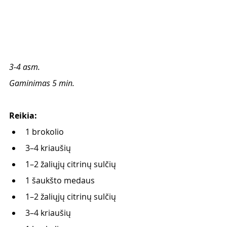
3-4 asm.
Gaminimas 5 min.
Reikia:
1 brokolio
3–4 kriaušių
1–2 žaliųjų citrinų sulčių
1 šaukšto medaus
1–2 žaliųjų citrinų sulčių
3–4 kriaušių