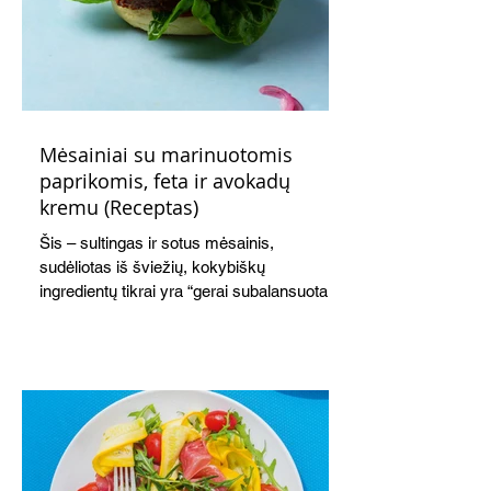
Mėsainiai su marinuotomis
paprikomis, feta ir avokadų
kremu (Receptas)
Šis – sultingas ir sotus mėsainis,
sudėliotas iš šviežių, kokybiškų
ingredientų tikrai yra “gerai subalansuotas
maistas”. Sotus, gardintas marinuotomis
paprikomis, trupinta feta ir švelniu avokadų
kremu labai tik pietums ar nevėlyvai
vakarienei, o ypač – visiems vasaros
susibėgimams ant pievelės prie namų.
Nepamirškite ir gėrimų. Prie šio mėsainio
skaniai dera gaivus aviečių ir apelsinų
kokteilis.