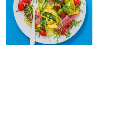
Cukinijų ir vyšninių pomidorų
salotos (Receptas)
Labai vasariškos, gaivios, subalansuotos.
Rinkitės jaunas, nedideles cukinijas. Jei
norėtųsi sotesnio patiekalo, įdėkite buratos
ar mocarelos, pabarstykite skrudintomis
kedrinėmis pinijomis, patiekite su pilno
grūdo duona arba virtu perliniu kuskusu.