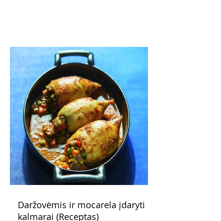
žadantis desertas, kuris tęsi visus savo
pažadus. Gaivus greipfrutų limonadas
subtiliai papildo saldžius vaisius, o ledų
kaušelis suteikia desertui ypatingo
švelnumo.
Daržovėmis ir mocarela įdaryti
kalmarai (Receptas)