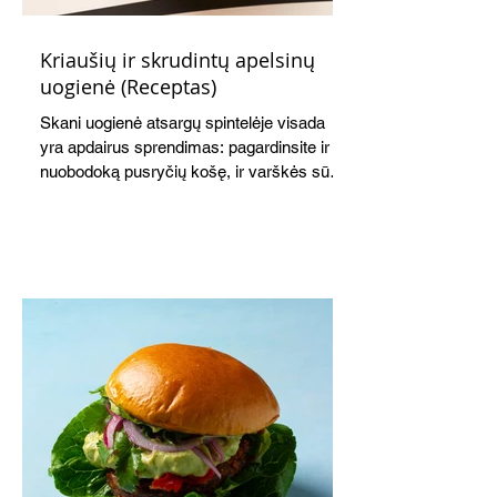
Kriaušių ir skrudintų apelsinų
uogienė (Receptas)
Skani uogienė atsargų spintelėje visada
yra apdairus sprendimas: pagardinsite ir
nuobodoką pusryčių košę, ir varškės sūrį,
o patiekę su mėgstamais sausainiais
pavaišinsite netikėtus svečius. Praktiškas
patarimas: laikykite uogienę nedideliuose
indeliuose.