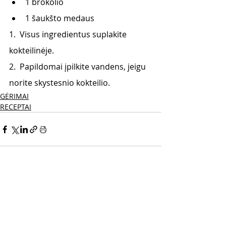
1 brokolio
1 šaukšto medaus
1.  Visus ingredientus suplakite 
kokteilinėje.
2.  Papildomai įpilkite vandens, jeigu 
norite skystesnio kokteilio.
GĖRIMAI
RECEPTAI