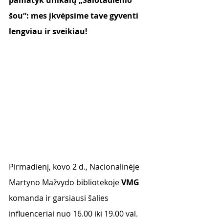
pamatyk unikalų „Salotadienio 
šou“: mes įkvėpsime tave gyventi 
lengviau ir sveikiau!
Pirmadienį, kovo 2 d., Nacionalinėje 
Martyno Mažvydo bibliotekoje
 VMG
komanda ir garsiausi šalies 
influenceriai nuo 16.00 iki 19.00 val. 