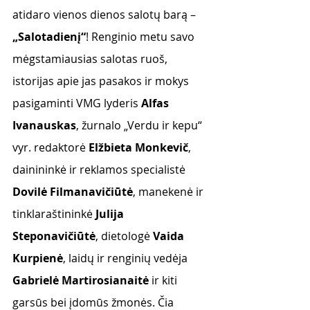
atidaro vienos dienos salotų barą – 
„Salotadienį“
! Renginio metu savo 
mėgstamiausias salotas ruoš, 
istorijas apie jas pasakos ir mokys 
pasigaminti VMG lyderis 
Alfas 
Ivanauskas
, žurnalo „Verdu ir kepu“ 
vyr. redaktorė 
Elžbieta Monkevič
, 
dainininkė ir reklamos specialistė 
Dovilė Filmanavičiūtė
, manekenė ir 
tinklaraštininkė 
Julija 
Steponavičiūtė
, dietologė 
Vaida 
Kurpienė
, laidų ir renginių vedėja 
Gabrielė Martirosianaitė
 ir kiti 
garsūs bei įdomūs žmonės. Čia 