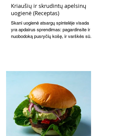
Kriaušių ir skrudintų apelsinų
uogienė (Receptas)
Skani uogienė atsargų spintelėje visada
yra apdairus sprendimas: pagardinsite ir
nuobodoką pusryčių košę, ir varškės sūrį,
o patiekę su mėgstamais sausainiais
pavaišinsite netikėtus svečius. Praktiškas
patarimas: laikykite uogienę nedideliuose
indeliuose.