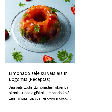
Limonado želė su vaisiais ir
uogomis (Receptas)
Jau pats žodis „Limonadas“ skamba
skaniai ir nostalgiškai. Limonado želė –
žaismingas, gaivus, lengvas ir daug
žadantis desertas, kuris tęsi visus savo
pažadus. Gaivus greipfrutų limonadas