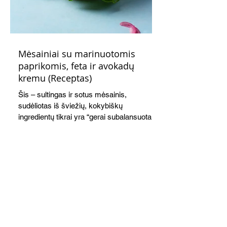
Mėsainiai su marinuotomis
paprikomis, feta ir avokadų
kremu (Receptas)
Šis – sultingas ir sotus mėsainis,
sudėliotas iš šviežių, kokybiškų
ingredientų tikrai yra “gerai subalansuotas
maistas”. Sotus, gardintas marinuotomis
paprikomis, trupinta feta ir švelniu avokadų
kremu labai tik pietums ar nevėlyvai
vakarienei, o ypač – visiems vasaros
susibėgimams ant pievelės prie namų.
Nepamirškite ir gėrimų. Prie šio mėsainio
skaniai dera gaivus aviečių ir apelsinų
kokteilis.