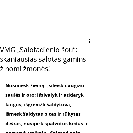
VMG „Salotadienio šou“:
skaniausias salotas gamins
žinomi žmonės!
Nusimesk žiemą, įsileisk daugiau 
saulės ir oro: išsivalyk ir atidaryk 
langus, išgremžk šaldytuvą, 
išmesk šaldytas picas ir rūkytas 
dešras, nusipirk spalvotus kedus ir 