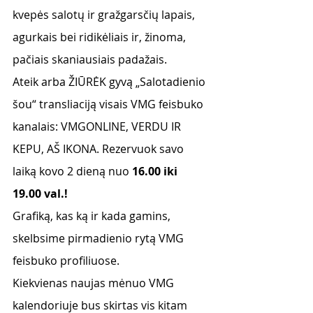
kvepės salotų ir gražgarsčių lapais, 
agurkais bei ridikėliais ir, žinoma, 
pačiais skaniausiais padažais.
Ateik arba ŽIŪRĖK gyvą „Salotadienio 
šou“ transliaciją visais VMG feisbuko 
kanalais: VMGONLINE, VERDU IR 
KEPU, AŠ IKONA. Rezervuok savo 
laiką kovo 2 dieną nuo 
16.00 iki 
19.00 val.!
Grafiką, kas ką ir kada gamins, 
skelbsime pirmadienio rytą VMG 
feisbuko profiliuose.
Kiekvienas naujas mėnuo VMG 
kalendoriuje bus skirtas vis kitam 