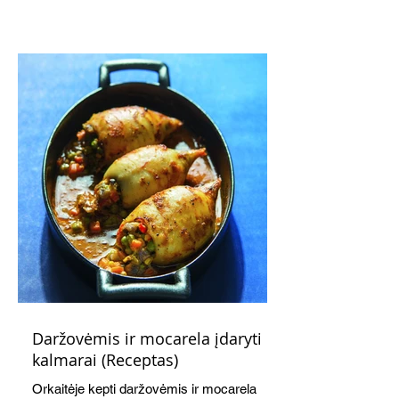
subtiliai papildo saldžius vaisius, o ledų
kaušelis suteikia desertui ypatingo
švelnumo.
Daržovėmis ir mocarela įdaryti
kalmarai (Receptas)
Orkaitėje kepti daržovėmis ir mocarela