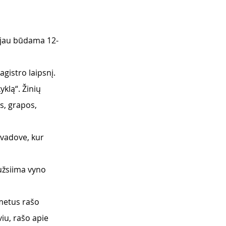
o jau būdama 12-
gistro laipsnį.
lą“. Žinių 
s, grapos, 
 vadove, kur 
užsiima vyno 
metus rašo 
iu, rašo apie 