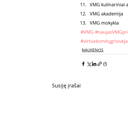
VMG kulinariniai
VMG akademija
VMG mokykla
#VMG
#naujasVMGpro
#virtuvėsmitųgriovėja
NAUJIENOS
Susiję įrašai