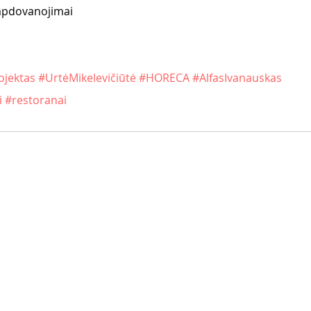
 apdovanojimai
jektas
#UrtėMikelevičiūtė
#HORECA
#AlfasIvanauskas
i
#restoranai