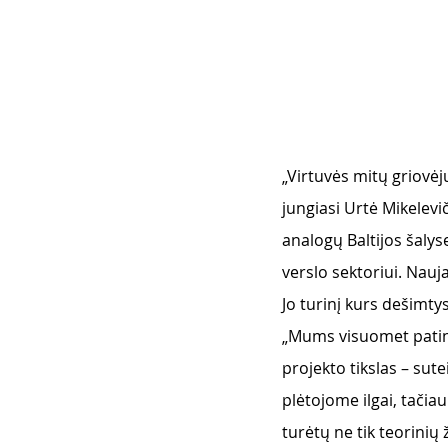
„Virtuvės mitų griovėj
jungiasi Urtė Mikelev
analogų Baltijos šaly
verslo sektoriui. Nauja
Jo turinį kurs dešimtys
„Mums visuomet patinka 
projekto tikslas – sut
plėtojome ilgai, tačiau
turėtų ne tik teorinių 