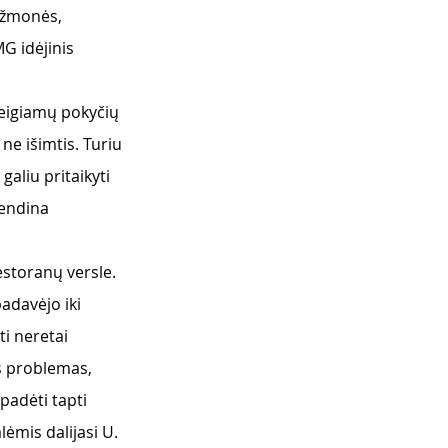
a žmonės, 
G idėjinis 
teigiamų pokyčių 
ne išimtis. Turiu 
galiu pritaikyti 
vendina 
estoranų versle. 
adavėjo iki 
i neretai 
s problemas, 
padėti tapti 
lėmis dalijasi U. 