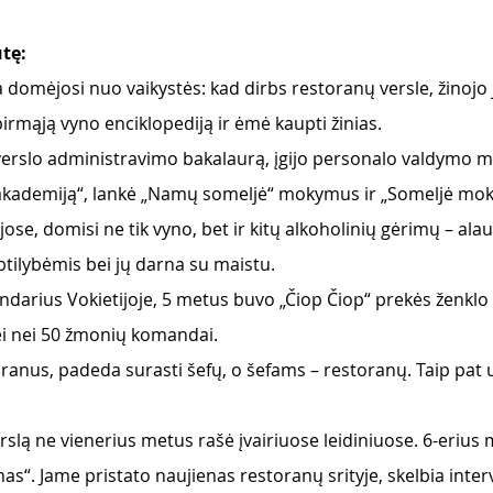
ūtę:
 domėjosi nuo vaikystės: kad dirbs restoranų versle, žinoj
irmąją vyno enciklopediją ir ėmė kaupti žinias.
verslo administravimo bakalaurą, įgijo personalo valdymo ma
kademiją“, lankė „Namų someljė“ mokymus ir „Someljė mokyk
ose, domisi ne tik vyno, bet ir kitų alkoholinių gėrimų – alau
subtilybėmis bei jų darna su maistu.
yndarius Vokietijoje, 5 metus buvo „Čiop Čiop“ prekės ženklo
i nei 50 žmonių komandai.
ranus, padeda surasti šefų, o šefams – restoranų. Taip pat 
rslą ne vienerius metus rašė įvairiuose leidiniuose. 6-erius 
nas“. Jame pristato naujienas restoranų srityje, skelbia interv