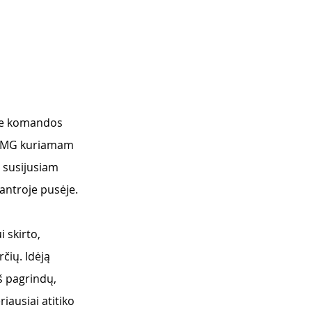
rie komandos 
s VMG kuriamam 
 susijusiam 
 antroje pusėje. 
 skirto, 
čių. Idėją 
š pagrindų, 
iausiai atitiko 