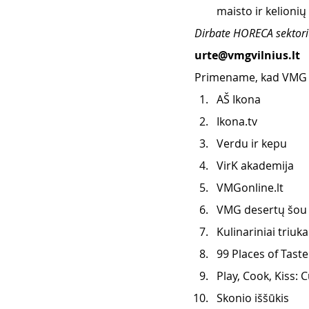
maisto ir kelionių
Dirbate HORECA sektoriuj
urte@vmgvilnius.lt
Primename, kad VMG pr
AŠ Ikona
Ikona.tv
Verdu ir kepu
VirK akademija
VMGonline.lt
VMG desertų šou
Kulinariniai triuka
99 Places of Taste
Play, Cook, Kiss: C
Skonio iššūkis