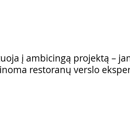
uoja į ambicingą projektą – j
inoma restoranų verslo ekspe