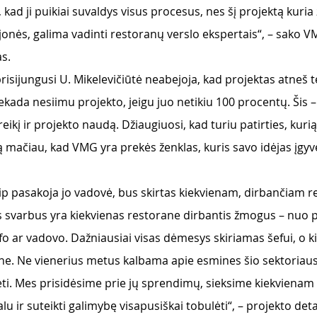
, kad ji puikiai suvaldys visus procesus, nes šį projektą kuri
jonės, galima vadinti restoranų verslo ekspertais“, – sako VM
as.
sijungusi U. Mikelevičiūtė neabejoja, kad projektas atneš 
ekada nesiimu projekto, jeigu juo netikiu 100 procentų. Šis – 
reikį ir projekto naudą. Džiaugiuosi, kad turiu patirties, kurią 
aiką mačiau, kad VMG yra prekės ženklas, kuris savo idėjas įgy
ip pasakoja jo vadovė, bus skirtas kiekvienam, dirbančiam r
s svarbus yra kiekvienas restorane dirbantis žmogus – nuo p
o ar vadovo. Dažniausiai visas dėmesys skiriamas šefui, o kit
ne. Ne vienerius metus kalbama apie esmines šio sektoriau
ti. Mes prisidėsime prie jų sprendimų, sieksime kiekvienam 
lu ir suteikti galimybę visapusiškai tobulėti“, – projekto deta