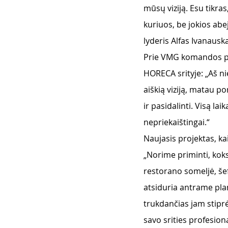
mūsų viziją. Esu tikras
kuriuos, be jokios abe
lyderis Alfas Ivanausk
Prie VMG komandos pri
HORECA srityje: „Aš ni
aiškią viziją, matau po
ir pasidalinti. Visą l
nepriekaištingai.“
Naujasis projektas, ka
„Norime priminti, kok
restorano someljė, šef
atsiduria antrame pla
trukdančias jam stiprė
savo srities profesiona