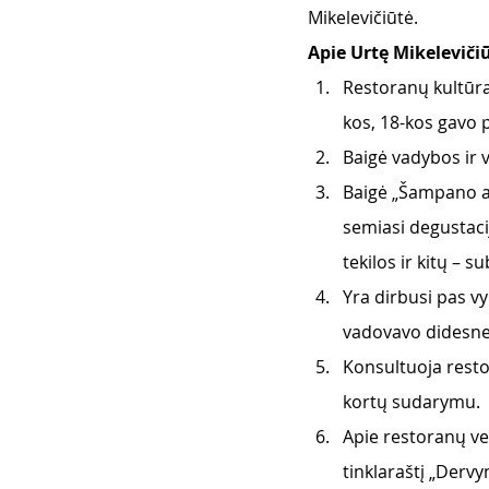
Mikelevičiūtė.
Apie Urtę Mikeleviči
Restoranų kultūra
kos, 18-kos gavo p
Baigė vadybos ir 
Baigė „Šampano a
semiasi degustacij
tekilos ir kitų – 
Yra dirbusi pas v
vadovavo didesne
Konsultuoja resto
kortų sudarymu.
Apie restoranų ve
tinklaraštį „Dervy