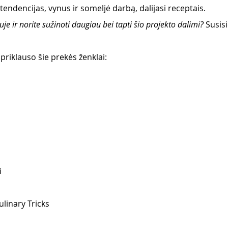
 tendencijas, vynus ir someljė darbą, dalijasi receptais.
e ir norite sužinoti daugiau bei tapti šio projekto dalimi?
 Susisi
iklauso šie prekės ženklai:
i
ulinary Tricks