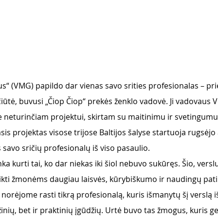
us“ (VMG) papildo dar vienas savo srities profesionalas – p
ičiūtė, buvusi „Čiop Čiop“ prekės ženklo vadovė. Ji vadovau
se neturinčiam projektui, skirtam su maitinimu ir svetingumu
sis projektas visose trijose Baltijos šalyse startuoja rugsėjo
 savo sričių profesionalų iš viso pasaulio.
kurti tai, ko dar niekas iki šiol nebuvo sukūręs. Šio, verslui
eikti žmonėms daugiau laisvės, kūrybiškumo ir naudingų patir
 norėjome rasti tikrą profesionalą, kuris išmanytų šį verslą i
žinių, bet ir praktinių įgūdžių. Urtė buvo tas žmogus, kuris ger