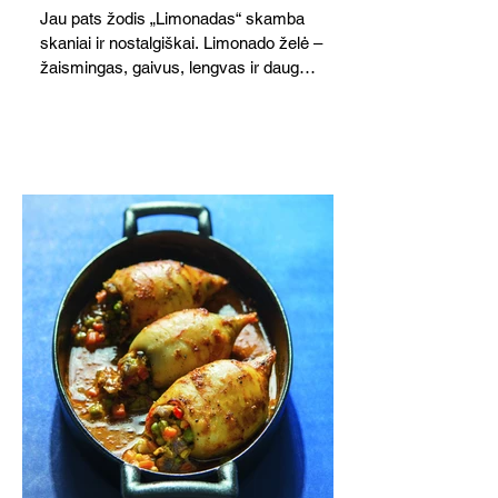
Jau pats žodis „Limonadas“ skamba
skaniai ir nostalgiškai. Limonado želė –
žaismingas, gaivus, lengvas ir daug
žadantis desertas, kuris tęsi visus savo
pažadus. Gaivus greipfrutų limonadas
subtiliai papildo saldžius vaisius, o ledų
kaušelis suteikia desertui ypatingo
švelnumo.