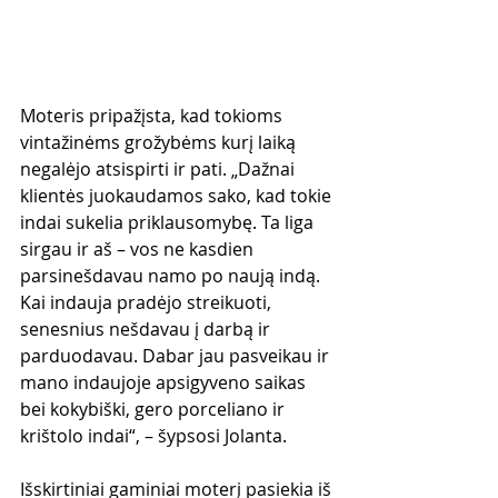
Moteris pripažįsta, kad tokioms 
vintažinėms grožybėms kurį laiką 
negalėjo atsispirti ir pati. „Dažnai 
klientės juokaudamos sako, kad tokie 
indai sukelia priklausomybę. Ta liga 
sirgau ir aš – vos ne kasdien 
parsinešdavau namo po naują indą. 
Kai indauja pradėjo streikuoti, 
senesnius nešdavau į darbą ir 
parduodavau. Dabar jau pasveikau ir 
mano indaujoje apsigyveno saikas 
bei kokybiški, gero porceliano ir 
krištolo indai“, – šypsosi Jolanta.
Išskirtiniai gaminiai moterį pasiekia iš 