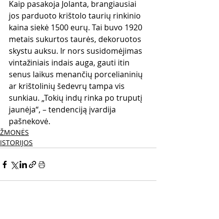
Kaip pasakoja Jolanta, brangiausiai 
jos parduoto krištolo taurių rinkinio 
kaina siekė 1500 eurų. Tai buvo 1920 
metais sukurtos taurės, dekoruotos 
skystu auksu. Ir nors susidomėjimas 
vintažiniais indais auga, gauti itin 
senus laikus menančių porcelianinių 
ar krištolinių šedevrų tampa vis 
sunkiau. „Tokių indų rinka po truputį 
jaunėja“, – tendenciją įvardija 
pašnekovė.
ŽMONĖS
ISTORIJOS