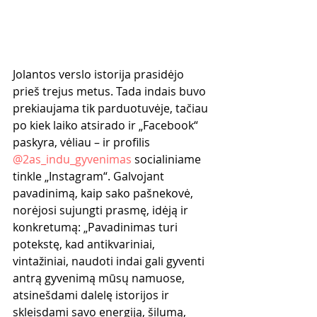
Jolantos verslo istorija prasidėjo 
prieš trejus metus. Tada indais buvo 
prekiaujama tik parduotuvėje, tačiau 
po kiek laiko atsirado ir „Facebook“ 
paskyra, vėliau – ir profilis 
@2as_indu_gyvenimas
 socialiniame 
tinkle „Instagram“. Galvojant 
pavadinimą, kaip sako pašnekovė, 
norėjosi sujungti prasmę, idėją ir 
konkretumą: „Pavadinimas turi 
potekstę, kad antikvariniai, 
vintažiniai, naudoti indai gali gyventi 
antrą gyvenimą mūsų namuose, 
atsinešdami dalelę istorijos ir 
skleisdami savo energiją, šilumą, 