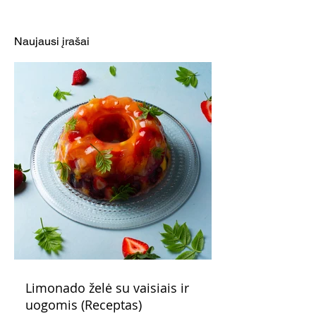
Monika Dirsyte
patinka būti šiek
Naujausi įrašai
išalkusiai"
Limonado želė su vaisiais ir
uogomis (Receptas)