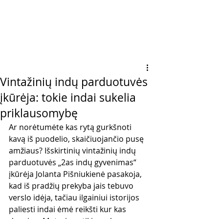
Vintažinių indų parduotuvės
įkūrėja: tokie indai sukelia
priklausomybę
Ar norėtumėte kas rytą gurkšnoti 
kavą iš puodelio, skaičiuojančio pusę 
amžiaus? Išskirtinių vintažinių indų 
parduotuvės „2as indų gyvenimas“ 
įkūrėja Jolanta Pišniukienė pasakoja, 
kad iš pradžių prekyba jais tebuvo 
verslo idėja, tačiau ilgainiui istorijos 
paliesti indai ėmė reikšti kur kas 