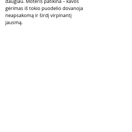
daugiau. Moteris patikina – kavos 
gėrimas iš tokio puodelio dovanoja 
neapsakomą ir širdį virpinantį 
jausmą.