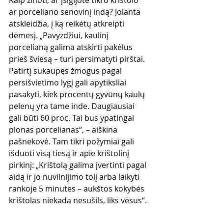
Kaip žinoti, ar įsigijote tikro krištolo 
ar porceliano senovinį indą? Jolanta 
atskleidžia, į ką reikėtų atkreipti 
dėmesį. „Pavyzdžiui, kaulinį 
porcelianą galima atskirti pakėlus 
prieš šviesą – turi persimatyti pirštai. 
Patirtį sukaupęs žmogus pagal 
persišvietimo lygį gali apytiksliai 
pasakyti, kiek procentų gyvūnų kaulų 
pelenų yra tame inde. Daugiausiai 
gali būti 60 proc. Tai bus ypatingai 
plonas porcelianas“, – aiškina 
pašnekovė. Tam tikri požymiai gali 
išduoti visą tiesą ir apie krištolinį 
pirkinį: „Krištolą galima įvertinti pagal 
aidą ir jo nuvilnijimo tolį arba laikyti 
rankoje 5 minutes – aukštos kokybės 
krištolas niekada nesušils, liks vėsus“.