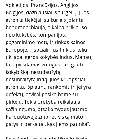
Vokietijos, Prancūzijos, Anglijos, 
Belgijos, dažniausiai iš turgelių. Juos 
atrenka tiekėjai, su kuriais Jolanta 
bendradarbiauja, o kaina priklauso 
nuo kokybės, kompanijos, 
pagaminimo metų ir rinkos kainos 
Europoje: „Į socialinius tinklus keliu 
tik labai geros kokybės indus. Manau, 
taip pirkdamas žmogus turi gauti 
kokybišką, nesudaužytą, 
nesubraižytą indą. Juos kruopščiai 
atrenku, išplaunu rankomis ir, jei yra 
defektų, atvirai pasikalbame su 
pirkėju. Tokia prekyba reikalauja 
sąžiningumo, atsakomybės jausmo. 
Parduotuvėje žmonės viską mato 
patys ir perka tai, kas jiems patinka“.