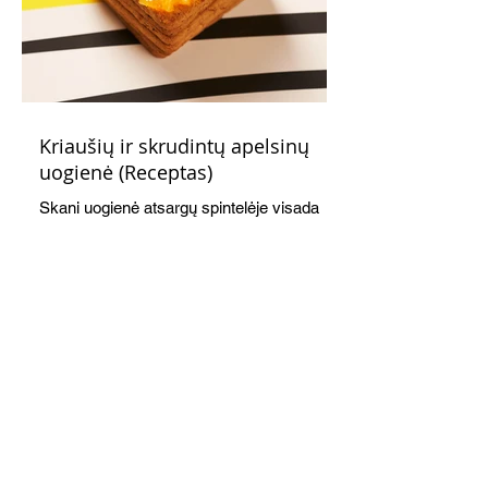
Kriaušių ir skrudintų apelsinų
uogienė (Receptas)
Skani uogienė atsargų spintelėje visada
yra apdairus sprendimas: pagardinsite ir
nuobodoką pusryčių košę, ir varškės sūrį,
o patiekę su mėgstamais sausainiais
pavaišinsite netikėtus svečius. Praktiškas
patarimas: laikykite uogienę nedideliuose
indeliuose.