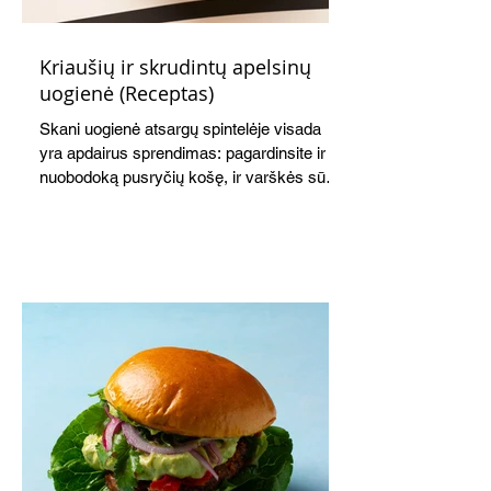
Kriaušių ir skrudintų apelsinų
uogienė (Receptas)
Skani uogienė atsargų spintelėje visada
yra apdairus sprendimas: pagardinsite ir
nuobodoką pusryčių košę, ir varškės sūrį,
o patiekę su mėgstamais sausainiais
pavaišinsite netikėtus svečius. Praktiškas
patarimas: laikykite uogienę nedideliuose
indeliuose.