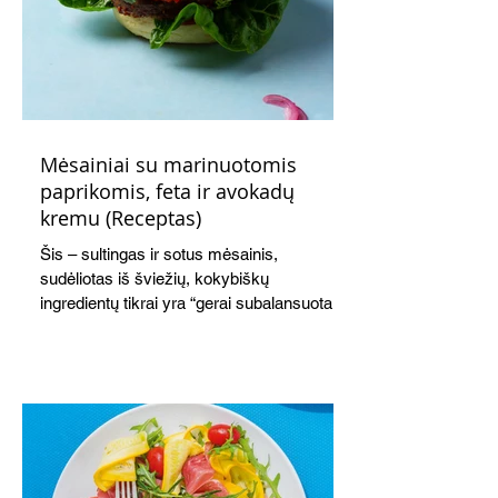
Mėsainiai su marinuotomis
paprikomis, feta ir avokadų
kremu (Receptas)
Šis – sultingas ir sotus mėsainis,
sudėliotas iš šviežių, kokybiškų
ingredientų tikrai yra “gerai subalansuotas
maistas”. Sotus, gardintas marinuotomis
paprikomis, trupinta feta ir švelniu avokadų
kremu labai tik pietums ar nevėlyvai
vakarienei, o ypač – visiems vasaros
susibėgimams ant pievelės prie namų.
Nepamirškite ir gėrimų. Prie šio mėsainio
skaniai dera gaivus aviečių ir apelsinų