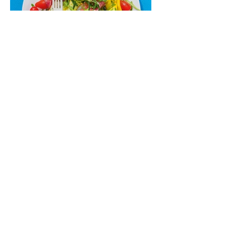
kokteilis.
Cukinijų ir vyšninių pomidorų
salotos (Receptas)
Labai vasariškos, gaivios, subalansuotos.
Rinkitės jaunas, nedideles cukinijas. Jei
norėtųsi sotesnio patiekalo, įdėkite buratos
ar mocarelos, pabarstykite skrudintomis
kedrinėmis pinijomis, patiekite su pilno
grūdo duona arba virtu perliniu kuskusu.