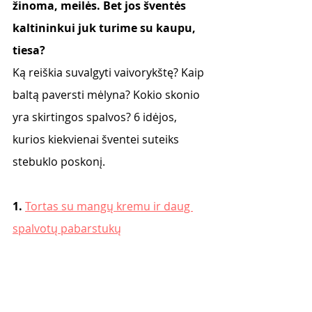
žinoma, meilės. Bet jos šventės 
kaltininkui juk turime su kaupu, 
tiesa? 
Ką reiškia suvalgyti vaivorykštę? Kaip 
baltą paversti mėlyna? Kokio skonio 
yra skirtingos spalvos? 6 idėjos, 
kurios kiekvienai šventei suteiks 
stebuklo poskonį. 
1. 
Tortas su mangų kremu ir daug 
spalvotų pabarstukų