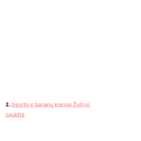
2. 
Jogurto ir bananų kremas Žydroji 
paukštė