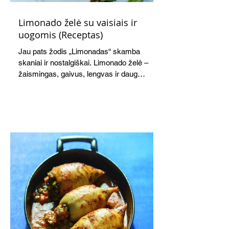
Limonado želė su vaisiais ir
uogomis (Receptas)
Jau pats žodis „Limonadas“ skamba
skaniai ir nostalgiškai. Limonado želė –
žaismingas, gaivus, lengvas ir daug
žadantis desertas, kuris tęsi visus savo
pažadus. Gaivus greipfrutų limonadas
subtiliai papildo saldžius vaisius, o ledų
kaušelis suteikia desertui ypatingo
švelnumo.