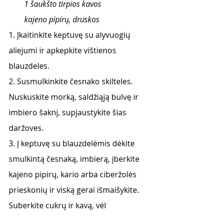
1 šaukšto tirpios kavos
kajeno pipirų, druskos
1. Įkaitinkite keptuvę su alyvuogių 
aliejumi ir apkepkite vištienos 
blauzdeles.
2. Susmulkinkite česnako skilteles. 
Nuskuskite morką, saldžiąją bulvę ir 
imbiero šaknį, supjaustykite šias 
daržoves.
3. Į keptuvę su blauzdelėmis dėkite 
smulkintą česnaką, imbierą, įberkite 
kajeno pipirų, kario arba ciberžolės 
prieskonių ir viską gerai išmaišykite. 
Suberkite cukrų ir kavą, vėl 