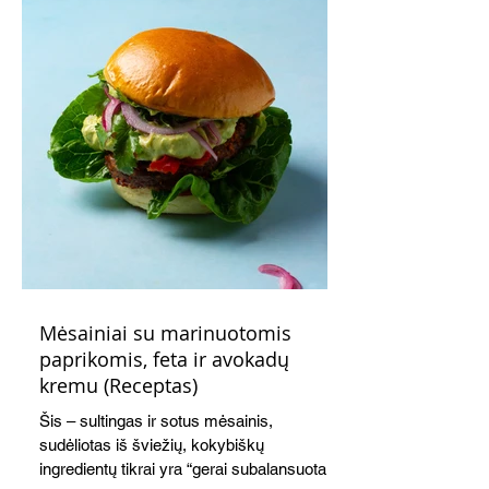
Mėsainiai su marinuotomis
paprikomis, feta ir avokadų
kremu (Receptas)
Šis – sultingas ir sotus mėsainis,
sudėliotas iš šviežių, kokybiškų
ingredientų tikrai yra “gerai subalansuotas