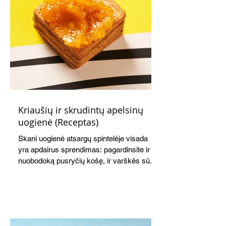
Kriaušių ir skrudintų apelsinų
uogienė (Receptas)
Skani uogienė atsargų spintelėje visada
yra apdairus sprendimas: pagardinsite ir
nuobodoką pusryčių košę, ir varškės sūrį,
o patiekę su mėgstamais sausainiais
pavaišinsite netikėtus svečius. Praktiškas
patarimas: laikykite uogienę nedideliuose
indeliuose.