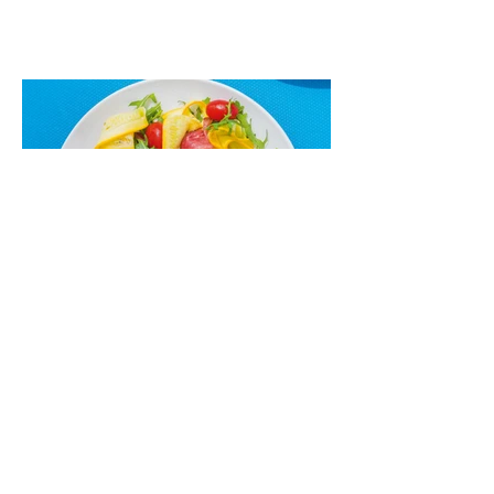
maistas”. Sotus, gardintas marinuotomis
paprikomis, trupinta feta ir švelniu avokadų
kremu labai tik pietums ar nevėlyvai
vakarienei, o ypač – visiems vasaros
susibėgimams ant pievelės prie namų.
Nepamirškite ir gėrimų. Prie šio mėsainio
skaniai dera gaivus aviečių ir apelsinų
kokteilis.
Cukinijų ir vyšninių pomidorų
salotos (Receptas)