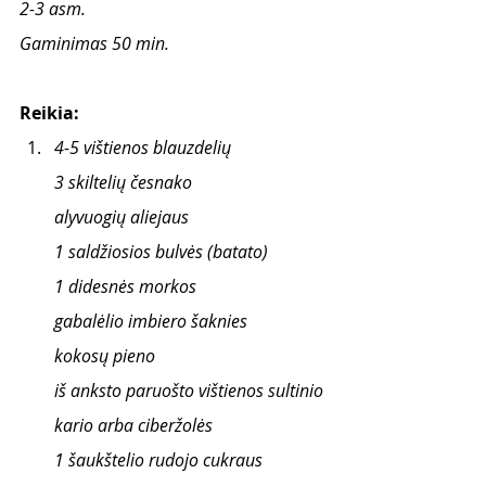
2-3 asm.
Gaminimas 50 min.
Reikia:
4-5 vištienos blauzdelių
3 skiltelių česnako
alyvuogių aliejaus
1 saldžiosios bulvės (batato)
1 didesnės morkos
gabalėlio imbiero šaknies
kokosų pieno
iš anksto paruošto vištienos sultinio
kario arba ciberžolės
1 šaukštelio rudojo cukraus