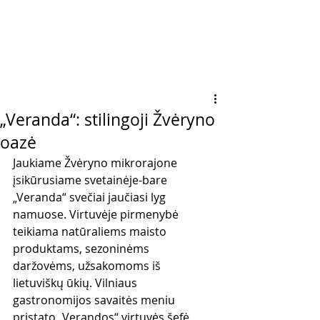
„Veranda“: stilingoji Žvėryno
oazė
Jaukiame Žvėryno mikrorajone 
įsikūrusiame svetainėje-bare 
„Veranda“ svečiai jaučiasi lyg 
namuose. Virtuvėje pirmenybė 
teikiama natūraliems maisto 
produktams, sezoninėms 
daržovėms, užsakomoms iš 
lietuviškų ūkių. Vilniaus 
gastronomijos savaitės meniu 
pristato „Verandos“ virtuvės šefė 