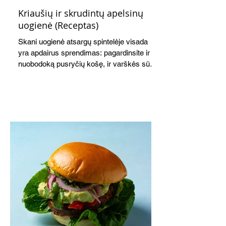
Kriaušių ir skrudintų apelsinų
uogienė (Receptas)
Skani uogienė atsargų spintelėje visada
yra apdairus sprendimas: pagardinsite ir
nuobodoką pusryčių košę, ir varškės sūrį,
o patiekę su mėgstamais sausainiais
pavaišinsite netikėtus svečius. Praktiškas
patarimas: laikykite uogienę nedideliuose
indeliuose.