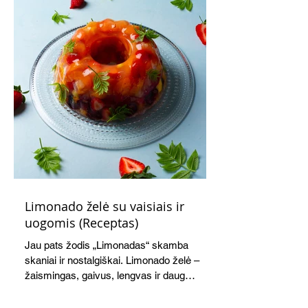
Limonado želė su vaisiais ir
uogomis (Receptas)
Jau pats žodis „Limonadas“ skamba
skaniai ir nostalgiškai. Limonado želė –
žaismingas, gaivus, lengvas ir daug
žadantis desertas, kuris tęsi visus savo
pažadus. Gaivus greipfrutų limonadas