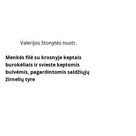
Valerijos Stonytės nuotr.
Menkės filė su krosnyje keptais 
burokėliais ir svieste keptomis 
bulvėmis, pagardintomis saldžiųjų 
žirnelių tyre