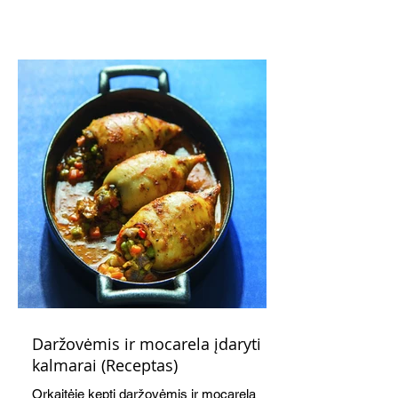
subtiliai papildo saldžius vaisius, o ledų
kaušelis suteikia desertui ypatingo
švelnumo.
Daržovėmis ir mocarela įdaryti
kalmarai (Receptas)
Orkaitėje kepti daržovėmis ir mocarela