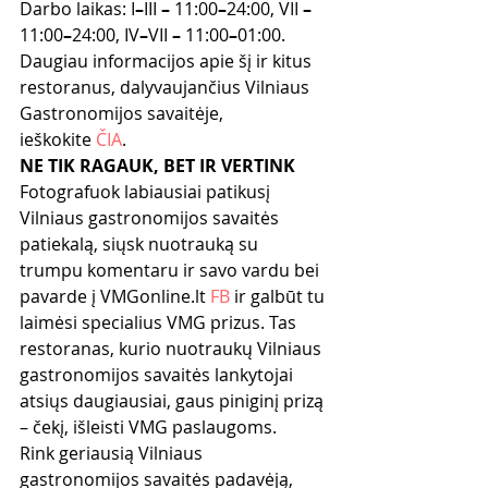
Darbo laikas: I
–
III 
– 
11:00
–
24:00, VII 
– 
11:00
–
24:00, IV
–
VII 
– 
11:00
–
01:00.
Daugiau informacijos apie šį ir kitus 
restoranus, dalyvaujančius Vilniaus 
Gastronomijos savaitėje, 
ieškokite 
ČIA
.
NE TIK RAGAUK, BET IR VERTINK
Fotografuok labiausiai patikusį 
Vilniaus gastronomijos savaitės 
patiekalą, siųsk nuotrauką su 
trumpu komentaru ir savo vardu bei 
pavarde į VMGonline.lt 
FB
 ir galbūt tu 
laimėsi specialius VMG prizus. Tas 
restoranas, kurio nuotraukų Vilniaus 
gastronomijos savaitės lankytojai 
atsiųs daugiausiai, gaus piniginį prizą 
– čekį, išleisti VMG paslaugoms.
Rink geriausią Vilniaus 
gastronomijos savaitės padavėją, 