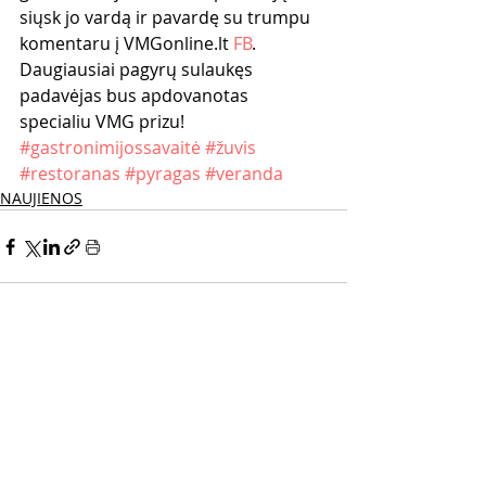
siųsk jo vardą ir pavardę su trumpu 
komentaru į VMGonline.lt 
FB
. 
Daugiausiai pagyrų sulaukęs 
padavėjas bus apdovanotas 
specialiu VMG prizu!
#gastronimijossavaitė
#žuvis
#restoranas
#pyragas
#veranda
NAUJIENOS