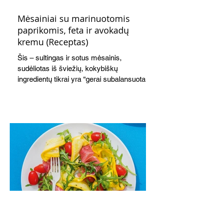
Mėsainiai su marinuotomis
paprikomis, feta ir avokadų
kremu (Receptas)
Šis – sultingas ir sotus mėsainis,
sudėliotas iš šviežių, kokybiškų
ingredientų tikrai yra “gerai subalansuotas
maistas”. Sotus, gardintas marinuotomis
paprikomis, trupinta feta ir švelniu avokadų
kremu labai tik pietums ar nevėlyvai
vakarienei, o ypač – visiems vasaros
susibėgimams ant pievelės prie namų.
Nepamirškite ir gėrimų. Prie šio mėsainio
skaniai dera gaivus aviečių ir apelsinų
kokteilis.