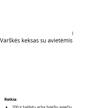
Varškės keksas su avietėmis
Reikia
:
200 g šaldytų arba šviežių aviečių 