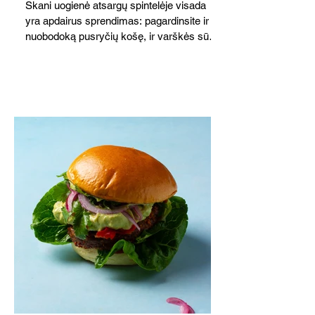
Skani uogienė atsargų spintelėje visada
yra apdairus sprendimas: pagardinsite ir
nuobodoką pusryčių košę, ir varškės sūrį,
o patiekę su mėgstamais sausainiais
pavaišinsite netikėtus svečius. Praktiškas
patarimas: laikykite uogienę nedideliuose
indeliuose.