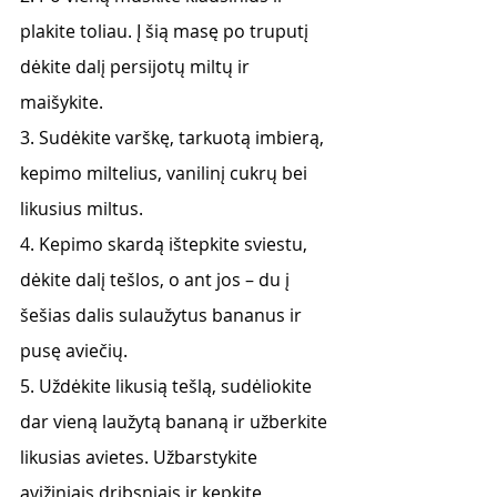
plakite toliau. Į šią masę po truputį 
dėkite dalį persijotų miltų ir 
maišykite.
3. Sudėkite varškę, tarkuotą imbierą, 
kepimo miltelius, vanilinį cukrų bei 
likusius miltus.
4. Kepimo skardą ištepkite sviestu, 
dėkite dalį tešlos, o ant jos – du į 
šešias dalis sulaužytus bananus ir 
pusę aviečių.
5. Uždėkite likusią tešlą, sudėliokite 
dar vieną laužytą bananą ir užberkite 
likusias avietes. Užbarstykite 
avižiniais dribsniais ir kepkite 