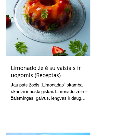
Limonado želė su vaisiais ir
uogomis (Receptas)
Jau pats žodis „Limonadas“ skamba
skaniai ir nostalgiškai. Limonado želė –
žaismingas, gaivus, lengvas ir daug
žadantis desertas, kuris tęsi visus savo
pažadus. Gaivus greipfrutų limonadas
subtiliai papildo saldžius vaisius, o ledų
kaušelis suteikia desertui ypatingo
švelnumo.