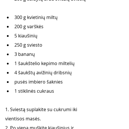
300 g kvietinių miltų
200 g varškės
5 kiaušinių
250 g sviesto
3 bananų
1 šaukštelio kepimo miltelių
4 šaukštų avižinių dribsnių
pusės imbiero šaknies
1 stiklinės cukraus
1. Sviestą suplakite su cukrumi iki 
vientisos masės.
2. Po vieną muškite kiaušinius ir 